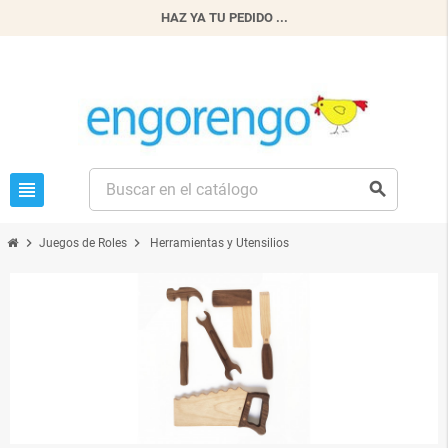
HAZ YA TU PEDIDO ...
view_headline
search
chevron_right
chevron_right
Juegos de Roles
Herramientas y Utensilios