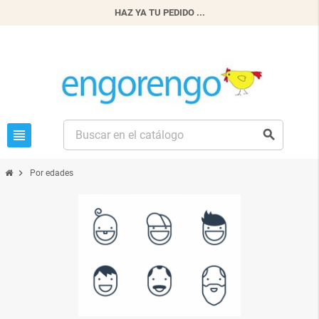
HAZ YA TU PEDIDO ...
view_headline
search
chevron_right
Por edades