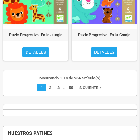
Puzle Progresivo. En la Jungla
Puzle Progresivo. En la Granja
DETALLES
DETALLES
Mostrando 1-18 de 984 artículo(s)
…
1
2
3
55
navigate_next
SIGUIENTE
NUESTROS PATINES