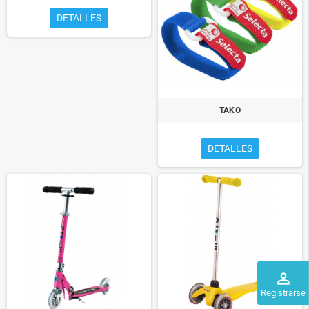
DETALLES
TAKO
DETALLES
perm_identity
Registrarse