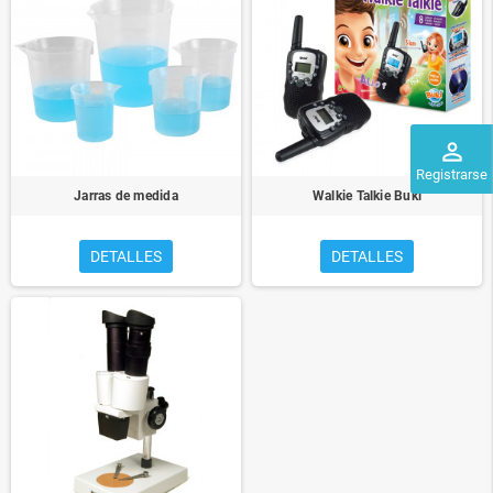
perm_identity
Registrarse
Jarras de medida
Walkie Talkie Buki
DETALLES
DETALLES