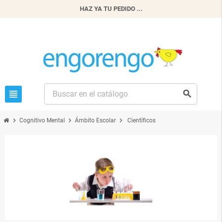
HAZ YA TU PEDIDO ...
view_headline
search
chevron_right
chevron_right
chevron_right
Cognitivo Mental
Ámbito Escolar
Científicos