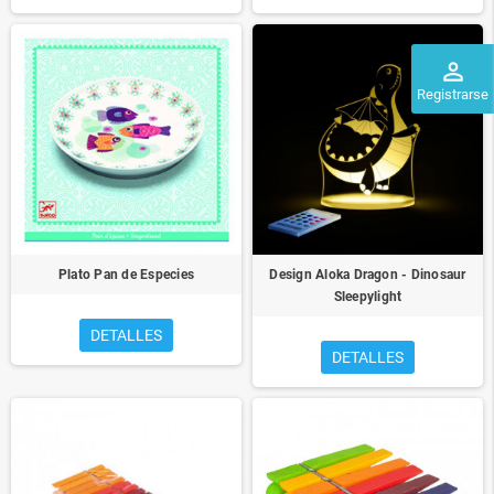
perm_identity
Registrarse
Plato Pan de Especies
Design Aloka Dragon - Dinosaur
Sleepylight
DETALLES
DETALLES