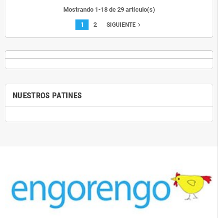
Mostrando 1-18 de 29 artículo(s)
1
2
navigate_next
SIGUIENTE
NUESTROS PATINES