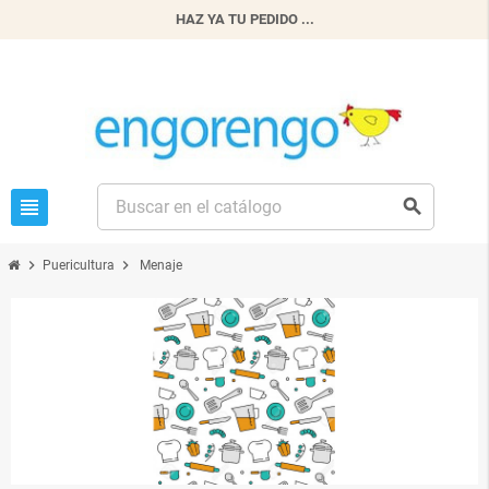
HAZ YA TU PEDIDO ...
view_headline
search
chevron_right
chevron_right
Puericultura
Menaje