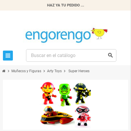
HAZ YA TU PEDIDO ...
view_headline
search
chevron_right
chevron_right
chevron_right
Muñecos y Figuras
Arty Toys
Super Heroes