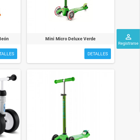
perm_identity
 Neón
Mini Micro Deluxe Verde
Registrarse
TALLES
DETALLES