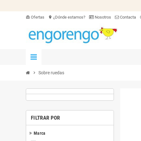
Ofertas
¿Dónde estamos?
Nosotros
Contacta
card_giftcard
location_on
hel
view_headline
chevron_right
Sobre ruedas
FILTRAR POR
Marca