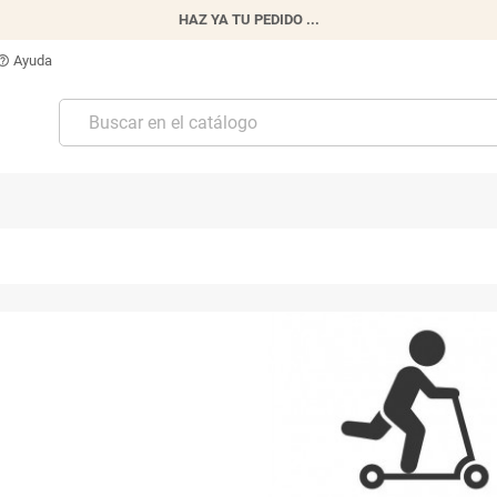
HAZ YA TU PEDIDO ...
Ayuda
p_outline