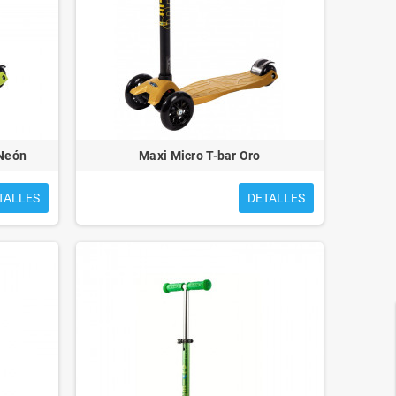
 Neón
Maxi Micro T-bar Oro
TALLES
DETALLES
FIERAS ENJAULADAS
PEQUEÑO ZAR Y EL BOSQUE
ANIMADO