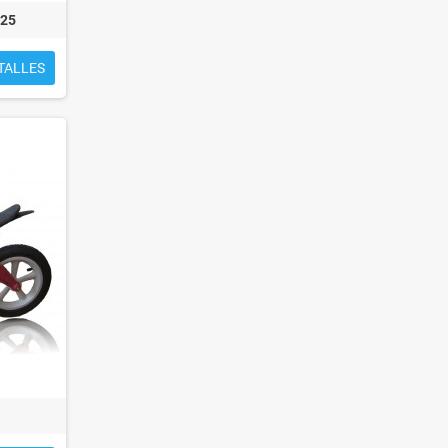
125
TALLES