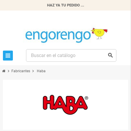
HAZ YA TU PEDIDO ...
view_headline
search
chevron_right
chevron_right
Fabricantes
Haba