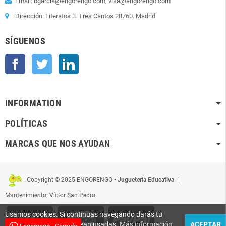
Email: bgarcia@engorengo.com, visa@engorengo.com
Dirección: Literatos 3. Tres Cantos 28760. Madrid
SÍGUENOS
Facebook
Twitter
LinkedIn
INFORMATION
POLÍTICAS
MARCAS QUE NOS AYUDAN
Copyright © 2025 ENGORENGO
• Juguetería Educativa
|
Mantenimiento: Víctor San Pedro
Usamos cookies. Si continuas navegando darás tu
conformidad para que sean usadas.
Más información
ACEPTAR