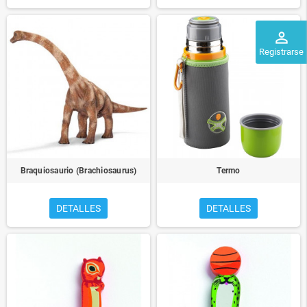
perm_identity
Registrarse
Braquiosaurio (Brachiosaurus)
Termo
DETALLES
DETALLES