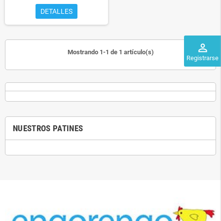
DETALLES
perm_identity
Mostrando 1-1 de 1 artículo(s)
Registrarse
NUESTROS PATINES