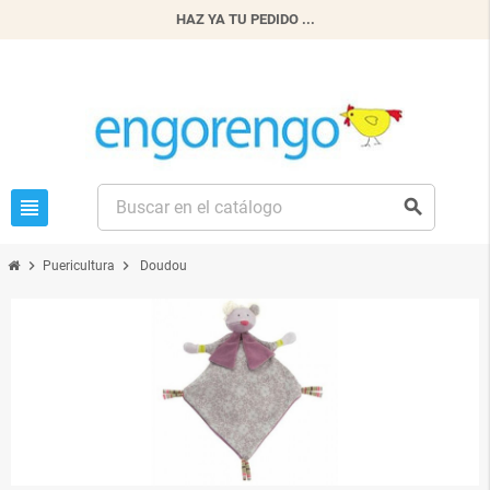
HAZ YA TU PEDIDO ...
view_headline
search
chevron_right
chevron_right
Puericultura
Doudou