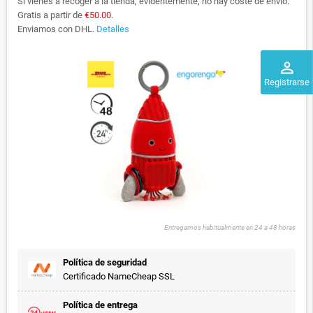
Si vienes a recoger a la tienda, evidentemente, no hay coste de envío.
Gratis a partir de
€50.00
.
Enviamos con DHL.
Detalles
perm_identity
Registrarse
Entregamos habitualmente en 24 a 48 horas
Política de seguridad
Certificado NameCheap SSL
Política de entrega