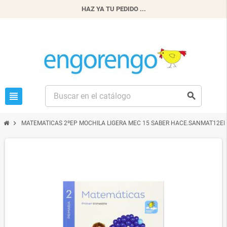
HAZ YA TU PEDIDO ...
view_headline
search
chevron_right
MATEMATICAS 2ºEP MOCHILA LIGERA MEC 15 SABER HACE.SANMAT12E