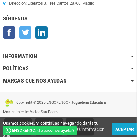
Dirección: Literatos 3. Tres Cantos 28760. Madrid
SÍGUENOS
Facebook
Twitter
LinkedIn
INFORMATION
POLÍTICAS
MARCAS QUE NOS AYUDAN
Copyright © 2025 ENGORENGO
• Juguetería Educativa
|
Mantenimiento: Víctor San Pedro
Usamos cookies. Si continuas navegando darás tu
conformidad para que sean usadas.
Más información
ACEPTAR
ENGORENGO. ¿Te podemos ayudar?
aquí
.