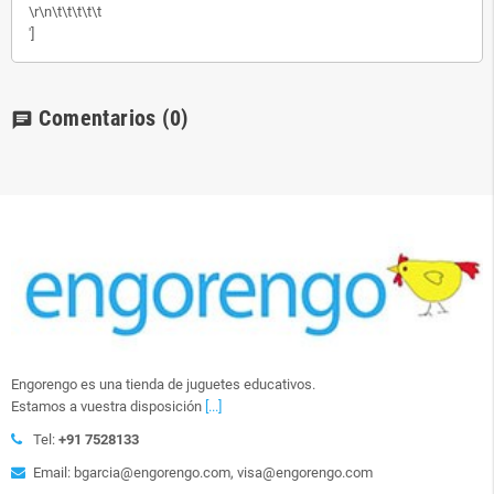
\r\n\t\t\t\t\t
']
Comentarios
(0)
chat
Engorengo es una tienda de juguetes educativos.
Estamos a vuestra disposición
[...]
Tel:
+91 7528133
Email: bgarcia@engorengo.com, visa@engorengo.com