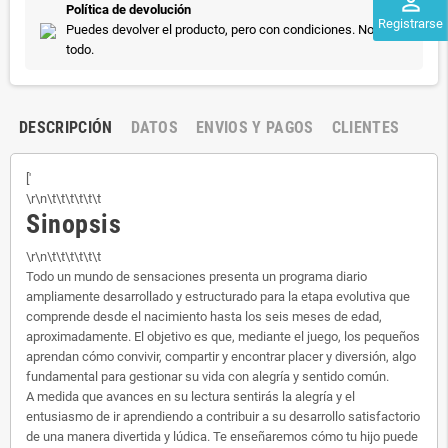
perm_identity
Política de devolución
Registrarse
Puedes devolver el producto, pero con condiciones. No vale
todo.
DESCRIPCIÓN
DATOS
ENVIOS Y PAGOS
CLIENTES
['
\r\n\t\t\t\t\t\t
Sinopsis
\r\n\t\t\t\t\t\t
Todo un mundo de sensaciones presenta un programa diario
ampliamente desarrollado y estructurado para la etapa evolutiva que
comprende desde el nacimiento hasta los seis meses de edad,
aproximadamente. El objetivo es que, mediante el juego, los pequeños
aprendan cómo convivir, compartir y encontrar placer y diversión, algo
fundamental para gestionar su vida con alegría y sentido común.
A medida que avances en su lectura sentirás la alegría y el
entusiasmo de ir aprendiendo a contribuir a su desarrollo satisfactorio
de una manera divertida y lúdica. Te enseñaremos cómo tu hijo puede