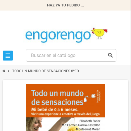
HAZ YA TU PEDIDO ...
view_headline
search
chevron_right
TODO UN MUNDO DE SENSACIONES 8ªED