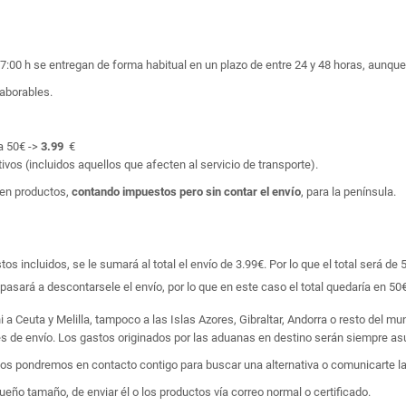
17:00 h se entregan de forma habitual en un plazo de entre 24 y 48 horas, aunq
laborables.
a 50€ ->
3.99
€
ivos (incluidos aquellos que afecten al servicio de transporte).
en productos,
contando impuestos pero sin contar el envío
, para la península.
 incluidos, se le sumará al total el envío de 3.99€. Por lo que el total será de 
asará a descontarsele el envío, por lo que en este caso el total quedaría en 50€
i a Ceuta y Melilla, tampoco a las Islas Azores, Gibraltar, Andorra o resto del m
tes de envío. Los gastos originados por las aduanas en destino serán siempre asu
 nos pondremos en contacto contigo para buscar una alternativa o comunicarte la
ño tamaño, de enviar él o los productos vía correo normal o certificado.