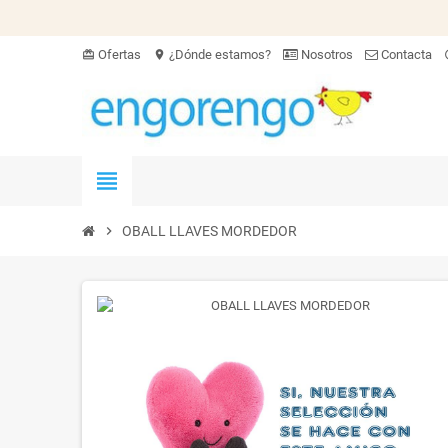
Ofertas
¿Dónde estamos?
Nosotros
Contacta
card_giftcard
location_on
hel
view_headline
chevron_right
OBALL LLAVES MORDEDOR