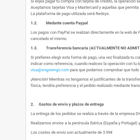
Si elijes pagar tu compra con tarjeta de crédito, la operación s
Aceptamos tarjetas Visa y Mastercard y aquellas que permita 
La plataforma de pago utilizada será Redsys.
1.2.
Medante cuenta Paypal
Los pagos con PayPal se realizan directamente en la web de Pa
cancelado el mismo.
1.3. Transferencia bancaria (ACTUALMENTE NO ADMI
Si prefieres elegir esta forma de pago, una vez finalizada tu
indicar como referencia, cuando realices la operación con tu 
visa@engorengo.com
para que podamos comprobar que todo es
¡Atención! Mientras no tengamos el justificantes de la transf
física, tendría preferencia y el pedido realizado mediante tran
2.
Gastos de envío y plazos de entrega
La entrega de los pedidos se realiza a través de la empresa DHL
Realizamos envíos a la península Ibérica (España y Portugal) y
Los costes de envío son actualmente de 3.99€