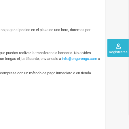
no pagar el pedido en el plazo de una hora, daremos por
perm_identity
Registrarse
ue puedas realizar la transferencia bancaria. No olvides
e tengas el justificante, envíanoslo a
info@engorengo.com
o
 lo comprase con un método de pago inmediato o en tienda