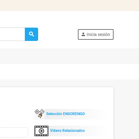
search
person
Inicia sesión
Selección ENGORENGO
Videos Relacionados