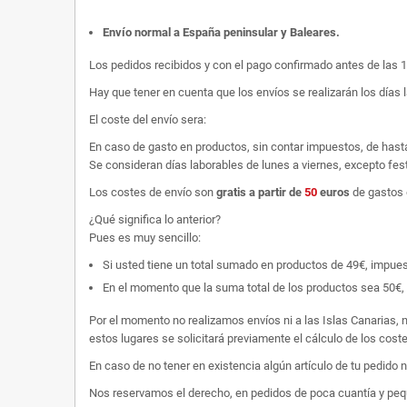
Envío normal a España peninsular y Baleares
.
Los pedidos recibidos y con el pago confirmado antes de las 
Hay que tener en cuenta que los envíos se realizarán los días 
El coste del envío sera:
En caso de gasto en productos, sin contar impuestos, de hast
Se consideran días laborables de lunes a viernes, excepto fest
Los costes de envío son
gratis
a partir de
50
euros
de gastos 
¿Qué significa lo anterior?
Pues es muy sencillo:
Si usted tiene un total sumado en productos de 49€, impuestos
En el momento que la suma total de los productos sea 50€, p
Por el momento no realizamos envíos ni a las Islas Canarias, n
estos lugares se solicitará previamente el cálculo de los cos
En caso de no tener en existencia algún artículo de tu pedido
Nos reservamos el derecho, en pedidos de poca cuantía y peque