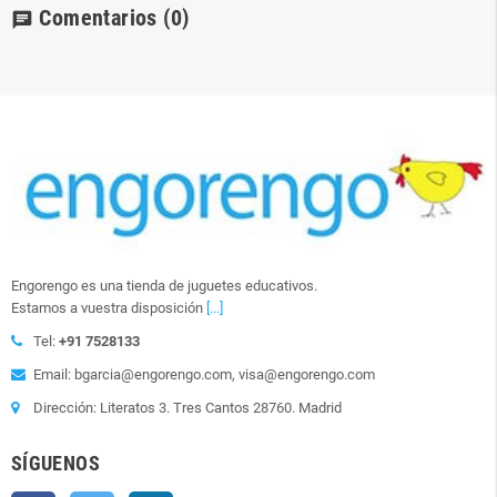
Comentarios
(0)
chat
Engorengo es una tienda de juguetes educativos.
Estamos a vuestra disposición
[...]
Tel:
+91 7528133
Email: bgarcia@engorengo.com, visa@engorengo.com
Dirección: Literatos 3. Tres Cantos 28760. Madrid
SÍGUENOS