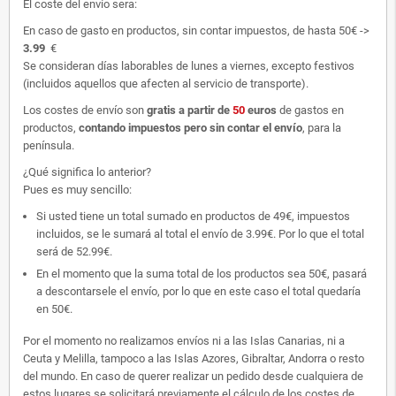
El coste del envío sera:
En caso de gasto en productos, sin contar impuestos, de hasta 50€ ->
3.99
€
Se consideran días laborables de lunes a viernes, excepto festivos
(incluidos aquellos que afecten al servicio de transporte).
Los costes de envío son
gratis
a partir de
50
euros
de gastos en
productos,
contando impuestos pero sin contar el envío
, para la
península.
¿Qué significa lo anterior?
Pues es muy sencillo:
Si usted tiene un total sumado en productos de 49€, impuestos
incluidos, se le sumará al total el envío de 3.99€. Por lo que el total
será de 52.99€.
En el momento que la suma total de los productos sea 50€, pasará
a descontarsele el envío, por lo que en este caso el total quedaría
en 50€.
Por el momento no realizamos envíos ni a las Islas Canarias, ni a
Ceuta y Melilla, tampoco a las Islas Azores, Gibraltar, Andorra o resto
del mundo. En caso de querer realizar un pedido desde cualquiera de
estos lugares se solicitará previamente el cálculo de los costes de