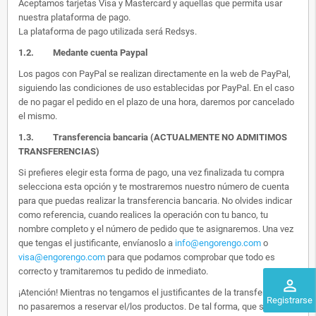
Aceptamos tarjetas Visa y Mastercard y aquellas que permita usar
nuestra plataforma de pago.
La plataforma de pago utilizada será Redsys.
1.2.
Medante cuenta Paypal
Los pagos con PayPal se realizan directamente en la web de PayPal,
siguiendo las condiciones de uso establecidas por PayPal. En el caso
de no pagar el pedido en el plazo de una hora, daremos por cancelado
el mismo.
1.3. Transferencia bancaria (ACTUALMENTE NO ADMITIMOS
TRANSFERENCIAS)
Si prefieres elegir esta forma de pago, una vez finalizada tu compra
selecciona esta opción y te mostraremos nuestro número de cuenta
para que puedas realizar la transferencia bancaria. No olvides indicar
como referencia, cuando realices la operación con tu banco, tu
nombre completo y el número de pedido que te asignaremos. Una vez
que tengas el justificante, envíanoslo a
info@engorengo.com
o
visa@engorengo.com
para que podamos comprobar que todo es
correcto y tramitaremos tu pedido de inmediato.
perm_identity
¡Atención! Mientras no tengamos el justificantes de la transferencia,
Registrarse
no pasaremos a reservar el/los productos. De tal forma, que si alguien