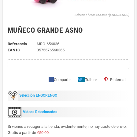
Selección hecha con amor [ENGORENGO]
MUÑECO GRANDE ASNO
Referencia
MRO-656036
EAN13
3575676560365
Compartir
Tuitear
Pinterest
Selección ENGORENGO
Videos Relacionados
Si vienes a recoger a la tienda, evidentemente, no hay coste de envío.
Gratis a partir de
€50.00
.