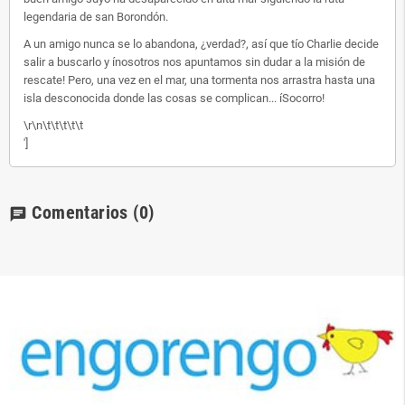
legendaria de san Borondón.
A un amigo nunca se lo abandona, ¿verdad?, así que tío Charlie decide
salir a buscarlo y ínosotros nos apuntamos sin dudar a la misión de
rescate! Pero, una vez en el mar, una tormenta nos arrastra hasta una
isla desconocida donde las cosas se complican... íSocorro!
\r\n\t\t\t\t\t
']
Comentarios
(0)
chat