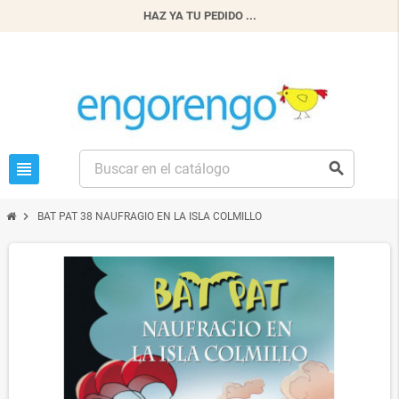
HAZ YA TU PEDIDO ...
view_headline
search
chevron_right
BAT PAT 38 NAUFRAGIO EN LA ISLA COLMILLO