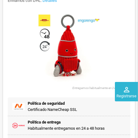
Enviamos con DHL.
Detalles
perm_identity
Entregamos habitualmente en 24 a 48 horas
Registrarse
Política de seguridad
Certificado NameCheap SSL
Política de entrega
Habitualmente entregamos en 24 a 48 horas