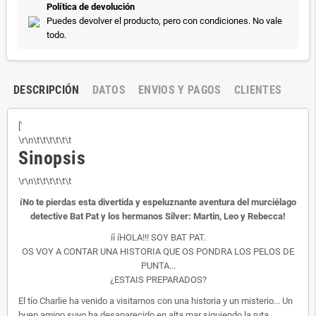
Política de devolución
Puedes devolver el producto, pero con condiciones. No vale
todo.
DESCRIPCIÓN
DATOS
ENVIOS Y PAGOS
CLIENTES
['
\r\n\t\t\t\t\t\t
Sinopsis
\r\n\t\t\t\t\t\t
íNo te pierdas esta divertida y espeluznante aventura del murciélago
detective Bat Pat y los hermanos Silver: Martin, Leo y Rebecca!
íí íHOLA!!! SOY BAT PAT.
OS VOY A CONTAR UNA HISTORIA QUE OS PONDRA LOS PELOS DE
PUNTA...
¿ESTAIS PREPARADOS?
El tío Charlie ha venido a visitarnos con una historia y un misterio... Un
buen amigo suyo ha desaparecido en alta mar siguiendo la ruta