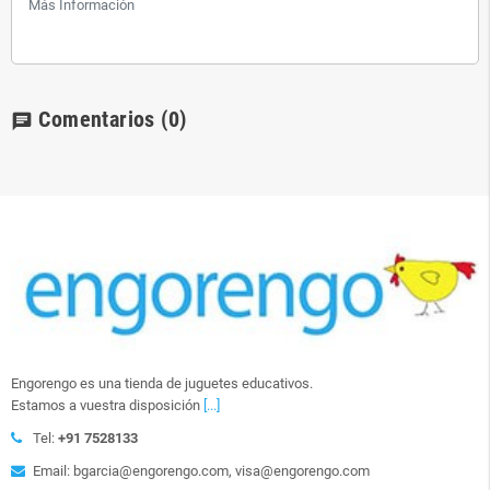
Más Información
Comentarios
(0)
chat
Engorengo es una tienda de juguetes educativos.
Estamos a vuestra disposición
[...]
Tel:
+91 7528133
Email: bgarcia@engorengo.com, visa@engorengo.com