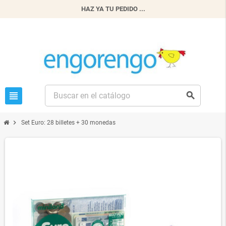
HAZ YA TU PEDIDO ...
view_headline
search
chevron_right
Set Euro: 28 billetes + 30 monedas