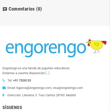
Comentarios
(0)
chat
Engorengo es una tienda de juguetes educativos.
Estamos a vuestra disposición
[...]
Tel:
+91 7528133
Email: bgarcia@engorengo.com, visa@engorengo.com
Dirección: Literatos 3. Tres Cantos 28760. Madrid
SÍGUENOS