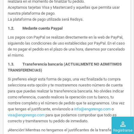
realizará en el momento de finalizar tu pedido.
Aceptamos tarjetas Visa y Mastercard y aquellas que permita usar
nuestra plataforma de pago.
La plataforma de pago utilizada será Redsys.
1.2.
Medante cuenta Paypal
Los pagos con PayPal se realizan directamente en la web de PayPal,
siguiendo las condiciones de uso establecidas por PayPal. En el caso
de no pagar el pedido en el plazo de una hora, daremos por cancelado
el mismo.
1.3. Transferencia bancaria (ACTUALMENTE NO ADMITIMOS
TRANSFERENCIAS)
Si prefieres elegir esta forma de pago, una vez finalizada tu compra
selecciona esta opción y te mostraremos nuestro número de cuenta
para que puedas realizar la transferencia bancaria. No olvides indicar
como referencia, cuando realices la operación con tu banco, tu
nombre completo y el número de pedido que te asignaremos. Una vez
que tengas el justificante, envíanoslo a
info@engorengo.com
o
visa@engorengo.com
para que podamos comprobar que todo es
correcto y tramitaremos tu pedido de inmediato.
perm_identity
¡Atención! Mientras no tengamos el justificantes de la transferencia,
Registrarse