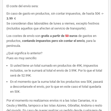
El coste del envío sera:
En caso de gasto en productos, sin contar impuestos, de hasta 50€ ->
3.99
€
Se consideran días laborables de lunes a viernes, excepto festivos
(incluidos aquellos que afecten al servicio de transporte).
Los costes de envío son
gratis
a partir de
50
euros
de gastos en
productos,
contando impuestos pero sin contar el envío
, para la
península.
¿Qué significa lo anterior?
Pues es muy sencillo:
Si usted tiene un total sumado en productos de 49€, impuestos
incluidos, se le sumará al total el envío de 3.99€. Por lo que el total
será de 52.99€.
En el momento que la suma total de los productos sea 50€, pasará
a descontarsele el envío, por lo que en este caso el total quedaría
en 50€.
Por el momento no realizamos envíos ni a las Islas Canarias, ni a
Ceuta y Melilla, tampoco a las Islas Azores, Gibraltar, Andorra o resto
del mundo. En caso de querer realizar un pedido desde cualquiera de