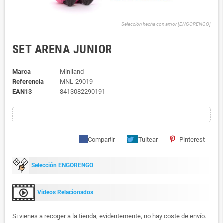
Selección hecha con amor [ENGORENGO]
SET ARENA JUNIOR
Marca
Miniland
Referencia
MNL-29019
EAN13
8413082290191
Compartir
Tuitear
Pinterest
Selección ENGORENGO
Videos Relacionados
Si vienes a recoger a la tienda, evidentemente, no hay coste de envío.