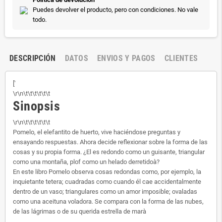
Puedes devolver el producto, pero con condiciones. No vale
todo.
DESCRIPCIÓN
DATOS
ENVIOS Y PAGOS
CLIENTES
['
\r\n\t\t\t\t\t\t
Sinopsis
\r\n\t\t\t\t\t\t
Pomelo, el elefantito de huerto, vive haciéndose preguntas y
ensayando respuestas. Ahora decide reflexionar sobre la forma de las
cosas y su propia forma. ¿El es redondo como un guisante, triangular
como una montaña, plof como un helado derretidoà?
En este libro Pomelo observa cosas redondas como, por ejemplo, la
inquietante tetera; cuadradas como cuando él cae accidentalmente
dentro de un vaso; triangulares como un amor imposible; ovaladas
como una aceituna voladora. Se compara con la forma de las nubes,
de las lágrimas o de su querida estrella de marà