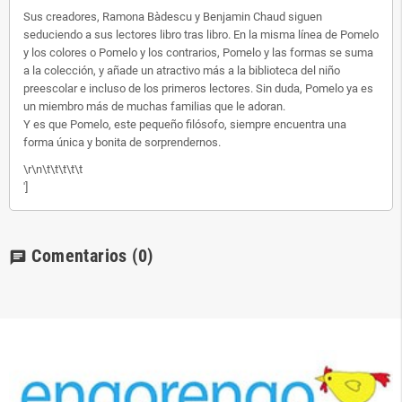
Sus creadores, Ramona Bàdescu y Benjamin Chaud siguen
seduciendo a sus lectores libro tras libro. En la misma línea de Pomelo
y los colores o Pomelo y los contrarios, Pomelo y las formas se suma
a la colección, y añade un atractivo más a la biblioteca del niño
preescolar e incluso de los primeros lectores. Sin duda, Pomelo ya es
un miembro más de muchas familias que le adoran.
Y es que Pomelo, este pequeño filósofo, siempre encuentra una
forma única y bonita de sorprendernos.
\r\n\t\t\t\t\t
']
Comentarios
(0)
chat