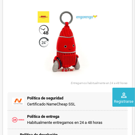
Entregamos habitualmente en 24 a 48 horas
perm_identity
Política de seguridad
Registrarse
Certificado NameCheap SSL
Política de entrega
Habitualmente entregamos en 24 a 48 horas
Política de devolución