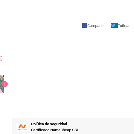
Compartir
Tuitear
t_map
chevron_right
Política de seguridad
Certificado NameCheap SSL