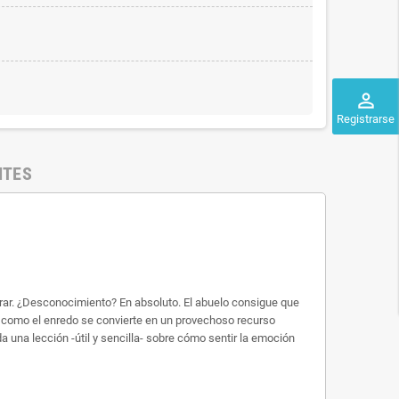
perm_identity
Registrarse
NTES
narrar. ¿Desconocimiento? En absoluto. El abuelo consigue que
s como el enredo se convierte en un provechoso recurso
da una lección -útil y sencilla- sobre cómo sentir la emoción