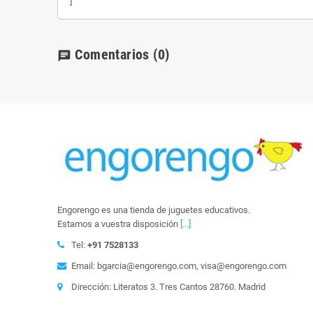
']
Comentarios
(0)
chat
Engorengo es una tienda de juguetes educativos.
Estamos a vuestra disposición
[...]
Tel:
+91 7528133
Email: bgarcia@engorengo.com, visa@engorengo.com
Dirección: Literatos 3. Tres Cantos 28760. Madrid