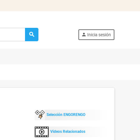
search
person
Inicia sesión
Selección ENGORENGO
Videos Relacionados