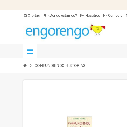
Ofertas
¿Dónde estamos?
Nosotros
Contacta
card_giftcard
location_on
hel
view_headline
chevron_right
CONFUNDIENDO HISTORIAS