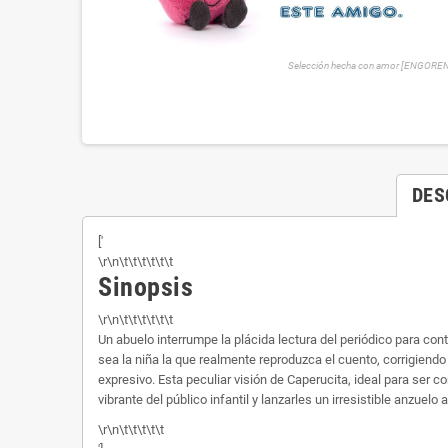
Selección hecha con amor [ENGORE
DES
['
\r\n\t\t\t\t\t\t
Sinopsis
\r\n\t\t\t\t\t\t
Un abuelo interrumpe la plácida lectura del periódico para con
sea la niña la que realmente reproduzca el cuento, corrigien
expresivo. Esta peculiar visión de Caperucita, ideal para ser c
vibrante del público infantil y lanzarles un irresistible anzuel
\r\n\t\t\t\t\t