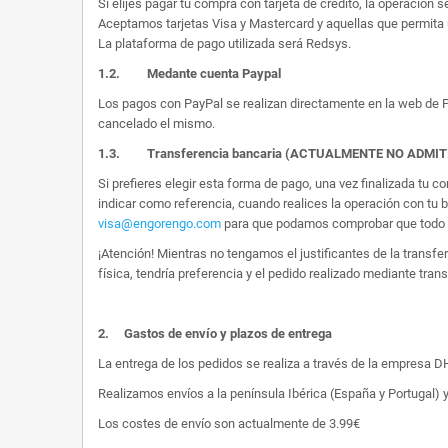
Si elijes pagar tu compra con tarjeta de crédito, la operación s
Aceptamos tarjetas Visa y Mastercard y aquellas que permita 
La plataforma de pago utilizada será Redsys.
1.2.
Medante cuenta Paypal
Los pagos con PayPal se realizan directamente en la web de Pa
cancelado el mismo.
1.3. Transferencia bancaria (ACTUALMENTE NO ADMI
Si prefieres elegir esta forma de pago, una vez finalizada tu
indicar como referencia, cuando realices la operación con tu 
visa@engorengo.com
para que podamos comprobar que todo es
¡Atención! Mientras no tengamos el justificantes de la transf
física, tendría preferencia y el pedido realizado mediante tran
2.
Gastos de envío y plazos de entrega
La entrega de los pedidos se realiza a través de la empresa DHL
Realizamos envíos a la península Ibérica (España y Portugal) y
Los costes de envío son actualmente de 3.99€