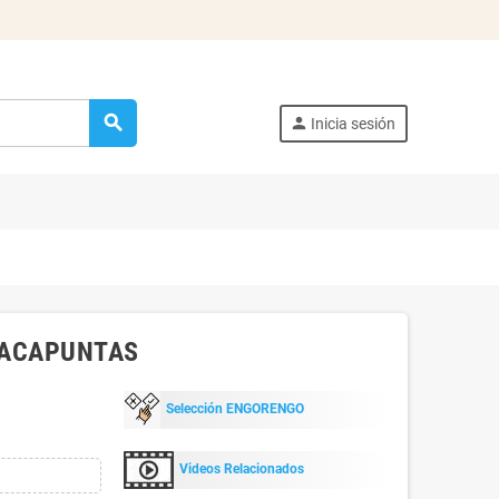
search
person
Inicia sesión
 SACAPUNTAS
Selección ENGORENGO
Videos Relacionados