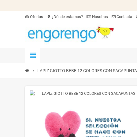
Ofertas
¿Dónde estamos?
Nosotros
Contacta
card_giftcard
location_on
hel
view_headline
chevron_right
LAPIZ GIOTTO BEBE 12 COLORES CON SACAPUNT