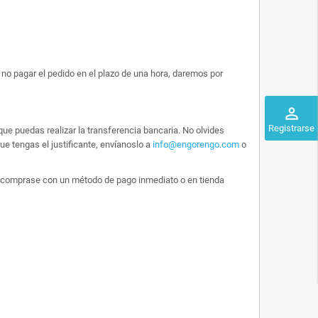
no pagar el pedido en el plazo de una hora, daremos por
perm_identity
Registrarse
ue puedas realizar la transferencia bancaria. No olvides
e tengas el justificante, envíanoslo a
info@engorengo.com
o
 lo comprase con un método de pago inmediato o en tienda