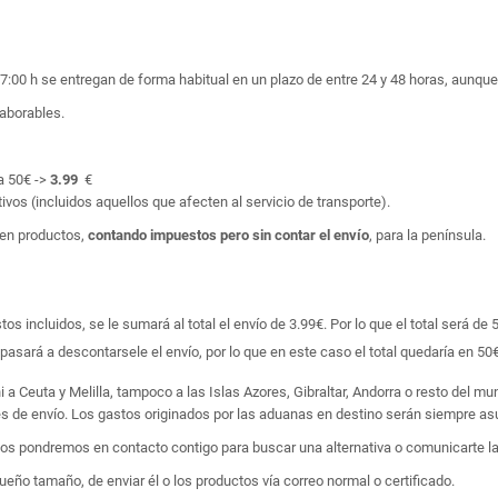
17:00 h se entregan de forma habitual en un plazo de entre 24 y 48 horas, aunq
laborables.
a 50€ ->
3.99
€
ivos (incluidos aquellos que afecten al servicio de transporte).
en productos,
contando impuestos pero sin contar el envío
, para la península.
 incluidos, se le sumará al total el envío de 3.99€. Por lo que el total será de 
asará a descontarsele el envío, por lo que en este caso el total quedaría en 50€
i a Ceuta y Melilla, tampoco a las Islas Azores, Gibraltar, Andorra o resto del m
tes de envío. Los gastos originados por las aduanas en destino serán siempre asu
 nos pondremos en contacto contigo para buscar una alternativa o comunicarte la
ño tamaño, de enviar él o los productos vía correo normal o certificado.