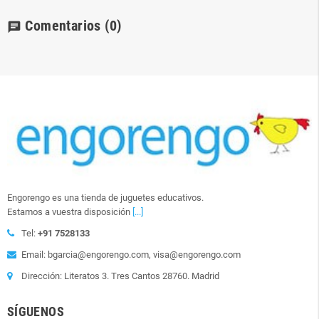
Comentarios
(0)
chat
Engorengo es una tienda de juguetes educativos.
Estamos a vuestra disposición
[...]
Tel:
+91 7528133
Email: bgarcia@engorengo.com, visa@engorengo.com
Dirección: Literatos 3. Tres Cantos 28760. Madrid
SÍGUENOS