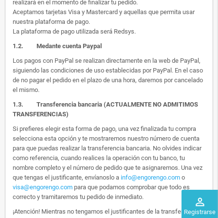
realizará en el momento de finalizar tu pedido.
Aceptamos tarjetas Visa y Mastercard y aquellas que permita usar
nuestra plataforma de pago.
La plataforma de pago utilizada será Redsys.
1.2.
Medante cuenta Paypal
Los pagos con PayPal se realizan directamente en la web de PayPal,
siguiendo las condiciones de uso establecidas por PayPal. En el caso
de no pagar el pedido en el plazo de una hora, daremos por cancelado
el mismo.
1.3. Transferencia bancaria (ACTUALMENTE NO ADMITIMOS
TRANSFERENCIAS)
Si prefieres elegir esta forma de pago, una vez finalizada tu compra
selecciona esta opción y te mostraremos nuestro número de cuenta
para que puedas realizar la transferencia bancaria. No olvides indicar
como referencia, cuando realices la operación con tu banco, tu
nombre completo y el número de pedido que te asignaremos. Una vez
que tengas el justificante, envíanoslo a
info@engorengo.com
o
visa@engorengo.com
para que podamos comprobar que todo es
correcto y tramitaremos tu pedido de inmediato.
perm_identity
¡Atención! Mientras no tengamos el justificantes de la transferencia,
Registrarse