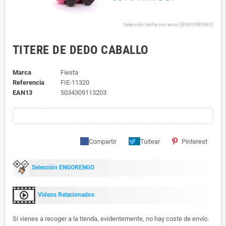
Selección hecha con amor [ENGORENGO]
TITERE DE DEDO CABALLO
Marca
Fiesta
Referencia
FIE-11320
EAN13
5034309113203
Compartir
Tuitear
Pinterest
Selección ENGORENGO
Videos Relacionados
Si vienes a recoger a la tienda, evidentemente, no hay coste de envío.