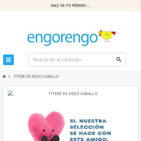
HAZ YA TU PEDIDO ...
view_headline
search
chevron_right
TITERE DE DEDO CABALLO