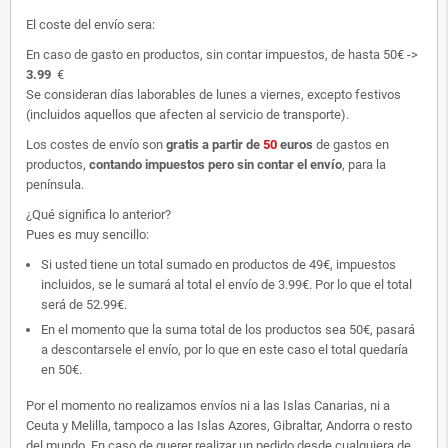
El coste del envío sera:
En caso de gasto en productos, sin contar impuestos, de hasta 50€ ->
3.99
€
Se consideran días laborables de lunes a viernes, excepto festivos
(incluidos aquellos que afecten al servicio de transporte).
Los costes de envío son
gratis
a partir de
50
euros
de gastos en
productos,
contando impuestos pero sin contar el envío
, para la
península.
¿Qué significa lo anterior?
Pues es muy sencillo:
Si usted tiene un total sumado en productos de 49€, impuestos
incluidos, se le sumará al total el envío de 3.99€. Por lo que el total
será de 52.99€.
En el momento que la suma total de los productos sea 50€, pasará
a descontarsele el envío, por lo que en este caso el total quedaría
en 50€.
Por el momento no realizamos envíos ni a las Islas Canarias, ni a
Ceuta y Melilla, tampoco a las Islas Azores, Gibraltar, Andorra o resto
del mundo. En caso de querer realizar un pedido desde cualquiera de