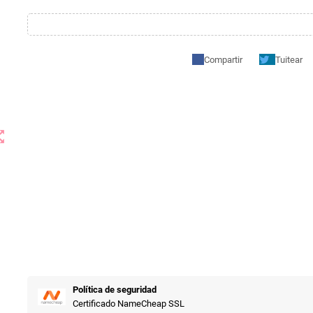
Compartir
Tuitear
t_map
Política de seguridad
Certificado NameCheap SSL