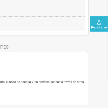
perm_identity
Registrarse
NTES
ento, el texto se escapa y los cerditos pasean a través de otros