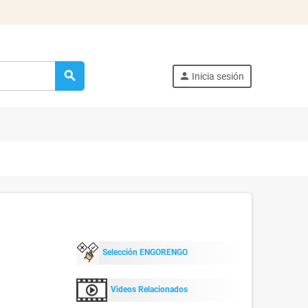
search
person
Inicia sesión
Selección ENGORENGO
Videos Relacionados