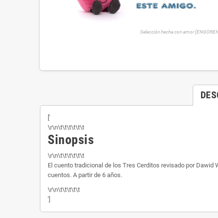
Selección hecha con amor [ENGORE
DES
['
\r\n\t\t\t\t\t\t
Sinopsis
\r\n\t\t\t\t\t\t
El cuento tradicional de los Tres Cerditos revisado por Dawid W
cuentos. A partir de 6 años.
\r\n\t\t\t\t\t
']