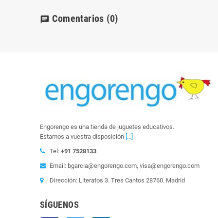
Comentarios
(0)
chat
Engorengo es una tienda de juguetes educativos.
Estamos a vuestra disposición
[...]
Tel:
+91 7528133
Email: bgarcia@engorengo.com, visa@engorengo.com
Dirección: Literatos 3. Tres Cantos 28760. Madrid
SÍGUENOS