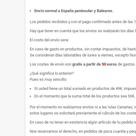
Envío normal a España peninsular y Baleares
.
Los pedidos recibidos y con el pago confirmado antes de las 
Hay que tener en cuenta que los envíos se realizarán los días 
El coste del envío sera:
En caso de gasto en productos, sin contar impuestos, de hast
Se consideran días laborables de lunes a viernes, excepto fest
Los costes de envío son
gratis
a partir de
50
euros
de gastos 
¿Qué significa lo anterior?
Pues es muy sencillo:
Si usted tiene un total sumado en productos de 49€, impuestos
En el momento que la suma total de los productos sea 50€, p
Por el momento no realizamos envíos ni a las Islas Canarias, n
estos lugares se solicitará previamente el cálculo de los cos
En caso de no tener en existencia algún artículo de tu pedido
Nos reservamos el derecho, en pedidos de poca cuantía y peque