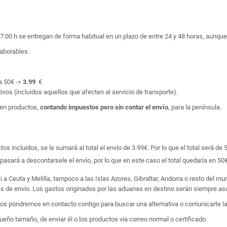
17:00 h se entregan de forma habitual en un plazo de entre 24 y 48 horas, aunq
laborables.
a 50€ ->
3.99
€
ivos (incluidos aquellos que afecten al servicio de transporte).
en productos,
contando impuestos pero sin contar el envío
, para la península.
 incluidos, se le sumará al total el envío de 3.99€. Por lo que el total será de 
asará a descontarsele el envío, por lo que en este caso el total quedaría en 50€
i a Ceuta y Melilla, tampoco a las Islas Azores, Gibraltar, Andorra o resto del m
tes de envío. Los gastos originados por las aduanas en destino serán siempre asu
 nos pondremos en contacto contigo para buscar una alternativa o comunicarte la
ño tamaño, de enviar él o los productos vía correo normal o certificado.