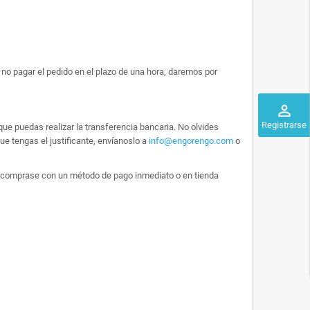
no pagar el pedido en el plazo de una hora, daremos por
perm_identity
Registrarse
ue puedas realizar la transferencia bancaria. No olvides
e tengas el justificante, envíanoslo a
info@engorengo.com
o
 lo comprase con un método de pago inmediato o en tienda