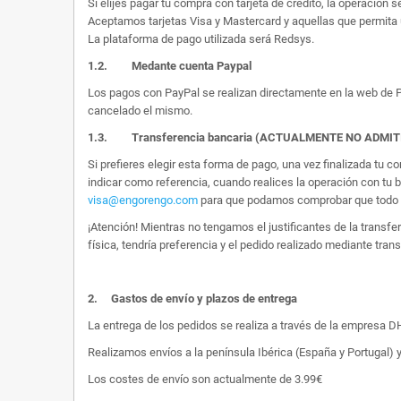
Si elijes pagar tu compra con tarjeta de crédito, la operación s
Aceptamos tarjetas Visa y Mastercard y aquellas que permita 
La plataforma de pago utilizada será Redsys.
1.2.
Medante cuenta Paypal
Los pagos con PayPal se realizan directamente en la web de Pa
cancelado el mismo.
1.3. Transferencia bancaria (ACTUALMENTE NO ADMI
Si prefieres elegir esta forma de pago, una vez finalizada tu
indicar como referencia, cuando realices la operación con tu 
visa@engorengo.com
para que podamos comprobar que todo es
¡Atención! Mientras no tengamos el justificantes de la transf
física, tendría preferencia y el pedido realizado mediante tran
2.
Gastos de envío y plazos de entrega
La entrega de los pedidos se realiza a través de la empresa DHL
Realizamos envíos a la península Ibérica (España y Portugal) y
Los costes de envío son actualmente de 3.99€