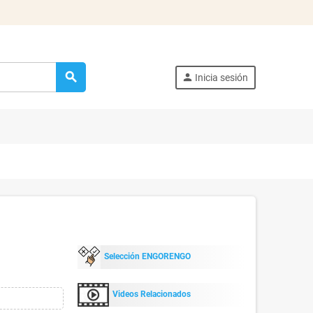
search
person
Inicia sesión
Selección ENGORENGO
Videos Relacionados