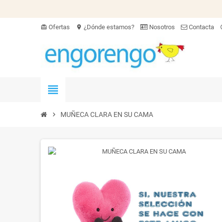
Ofertas
¿Dónde estamos?
Nosotros
Contacta
card_giftcard
location_on
hel
view_headline
chevron_right
MUÑECA CLARA EN SU CAMA