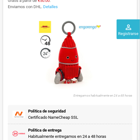
Gratis a partir de
€50.00
.
Enviamos con DHL.
Detalles
perm_identity
Registrarse
Entregamos habitualmente en 24 a 48 horas
Política de seguridad
Certificado NameCheap SSL
Política de entrega
Habitualmente entregamos en 24 a 48 horas