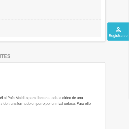
perm_identity
Registrarse
NTES
 al País Maldito para liberar a toda la aldea de una
ido transformado en perro por un rival celoso. Para ello