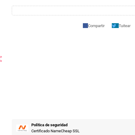
Compartir
Tuitear
t_map
Política de seguridad
Certificado NameCheap SSL