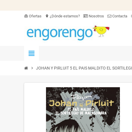
Ofertas
¿Dónde estamos?
Nosotros
Contacta
card_giftcard
location_on
hel
view_headline
chevron_right
JOHAN Y PIRLUIT 5 EL PAIS MALDITO EL SORTIL