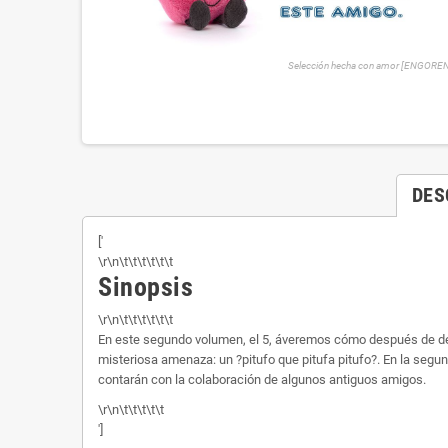
Selección hecha con amor [ENGORE
DES
['
\r\n\t\t\t\t\t\t
Sinopsis
\r\n\t\t\t\t\t\t
En este segundo volumen, el 5, áveremos cómo después de devolve
misteriosa amenaza: un ?pitufo que pitufa pitufo?. En la segu
contarán con la colaboración de algunos antiguos amigos.
\r\n\t\t\t\t\t
']