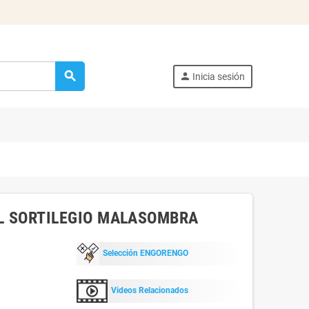
search
person
Inicia sesión
EL SORTILEGIO MALASOMBRA
Selección ENGORENGO
Videos Relacionados