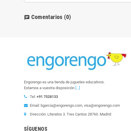
Comentarios
(0)
chat
Engorengo es una tienda de juguetes educativos.
Estamos a vuestra disposición
[...]
Tel:
+91 7528133
Email: bgarcia@engorengo.com, visa@engorengo.com
Dirección: Literatos 3. Tres Cantos 28760. Madrid
SÍGUENOS