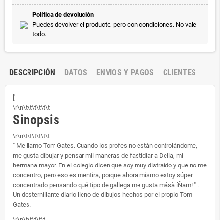
Política de devolución
Puedes devolver el producto, pero con condiciones. No vale
todo.
DESCRIPCIÓN
DATOS
ENVIOS Y PAGOS
CLIENTES
['
\r\n\t\t\t\t\t\t
Sinopsis
\r\n\t\t\t\t\t\t
" Me llamo Tom Gates. Cuando los profes no están controlándome,
me gusta dibujar y pensar mil maneras de fastidiar a Delia, mi
hermana mayor. En el colegio dicen que soy muy distraído y que no me
concentro, pero eso es mentira, porque ahora mismo estoy súper
concentrado pensando qué tipo de gallega me gusta másà íÑam! " .
Un desternillante diario lleno de dibujos hechos por el propio Tom
Gates.
\r\n\t\t\t\t\t