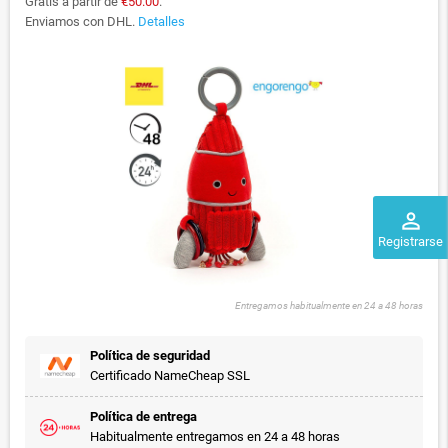
Gratis a partir de
€50.00
.
Enviamos con DHL.
Detalles
perm_identity
Registrarse
Entregamos habitualmente en 24 a 48 horas
Política de seguridad
Certificado NameCheap SSL
Política de entrega
Habitualmente entregamos en 24 a 48 horas