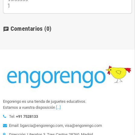
']
Comentarios
(0)
chat
Engorengo es una tienda de juguetes educativos.
Estamos a vuestra disposición
[...]
Tel:
+91 7528133
Email: bgarcia@engorengo.com, visa@engorengo.com
Dirección: Literatos 3. Tres Cantos 28760. Madrid