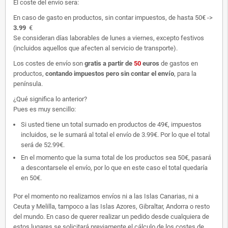
El coste del envío sera:
En caso de gasto en productos, sin contar impuestos, de hasta 50€ ->
3.99
€
Se consideran días laborables de lunes a viernes, excepto festivos
(incluidos aquellos que afecten al servicio de transporte).
Los costes de envío son
gratis
a partir de
50
euros
de gastos en
productos,
contando impuestos pero sin contar el envío
, para la
península.
¿Qué significa lo anterior?
Pues es muy sencillo:
Si usted tiene un total sumado en productos de 49€, impuestos
incluidos, se le sumará al total el envío de 3.99€. Por lo que el total
será de 52.99€.
En el momento que la suma total de los productos sea 50€, pasará
a descontarsele el envío, por lo que en este caso el total quedaría
en 50€.
Por el momento no realizamos envíos ni a las Islas Canarias, ni a
Ceuta y Melilla, tampoco a las Islas Azores, Gibraltar, Andorra o resto
del mundo. En caso de querer realizar un pedido desde cualquiera de
estos lugares se solicitará previamente el cálculo de los costes de