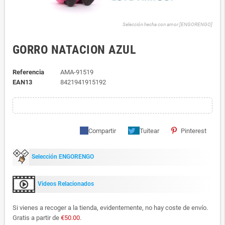
Selección hecha con amor [ENGORENGO]
GORRO NATACION AZUL
Referencia
AMA-91519
EAN13
8421941915192
Compartir
Tuitear
Pinterest
Selección ENGORENGO
Videos Relacionados
Si vienes a recoger a la tienda, evidentemente, no hay coste de envío.
Gratis a partir de
€50.00
.