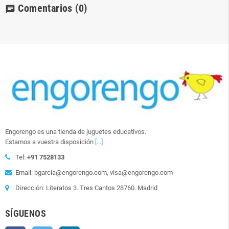
Comentarios
(0)
chat
Engorengo es una tienda de juguetes educativos.
Estamos a vuestra disposición
[...]
Tel:
+91 7528133
Email: bgarcia@engorengo.com, visa@engorengo.com
Dirección: Literatos 3. Tres Cantos 28760. Madrid
SÍGUENOS