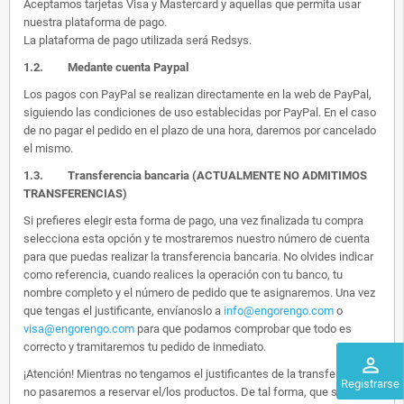
Aceptamos tarjetas Visa y Mastercard y aquellas que permita usar
nuestra plataforma de pago.
La plataforma de pago utilizada será Redsys.
1.2.
Medante cuenta Paypal
Los pagos con PayPal se realizan directamente en la web de PayPal,
siguiendo las condiciones de uso establecidas por PayPal. En el caso
de no pagar el pedido en el plazo de una hora, daremos por cancelado
el mismo.
1.3. Transferencia bancaria (ACTUALMENTE NO ADMITIMOS
TRANSFERENCIAS)
Si prefieres elegir esta forma de pago, una vez finalizada tu compra
selecciona esta opción y te mostraremos nuestro número de cuenta
para que puedas realizar la transferencia bancaria. No olvides indicar
como referencia, cuando realices la operación con tu banco, tu
nombre completo y el número de pedido que te asignaremos. Una vez
que tengas el justificante, envíanoslo a
info@engorengo.com
o
visa@engorengo.com
para que podamos comprobar que todo es
correcto y tramitaremos tu pedido de inmediato.
perm_identity
¡Atención! Mientras no tengamos el justificantes de la transferencia,
Registrarse
no pasaremos a reservar el/los productos. De tal forma, que si alguien