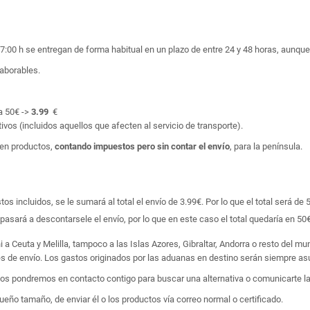
17:00 h se entregan de forma habitual en un plazo de entre 24 y 48 horas, aunq
laborables.
a 50€ ->
3.99
€
ivos (incluidos aquellos que afecten al servicio de transporte).
en productos,
contando impuestos pero sin contar el envío
, para la península.
 incluidos, se le sumará al total el envío de 3.99€. Por lo que el total será de 
asará a descontarsele el envío, por lo que en este caso el total quedaría en 50€
i a Ceuta y Melilla, tampoco a las Islas Azores, Gibraltar, Andorra o resto del m
tes de envío. Los gastos originados por las aduanas en destino serán siempre asu
 nos pondremos en contacto contigo para buscar una alternativa o comunicarte la
ño tamaño, de enviar él o los productos vía correo normal o certificado.