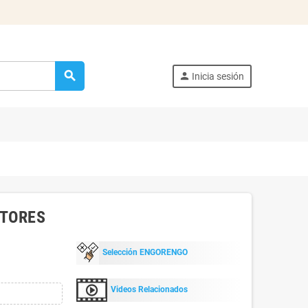
search
person
Inicia sesión
CTORES
Selección ENGORENGO
Videos Relacionados