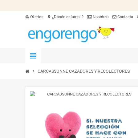
Ofertas
¿Dónde estamos?
Nosotros
Contacta
card_giftcard
location_on
hel
view_headline
chevron_right
CARCASSONNE CAZADORES Y RECOLECTORES