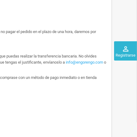
no pagar el pedido en el plazo de una hora, daremos por
perm_identity
Registrarse
ue puedas realizar la transferencia bancaria. No olvides
e tengas el justificante, envíanoslo a
info@engorengo.com
o
 lo comprase con un método de pago inmediato o en tienda