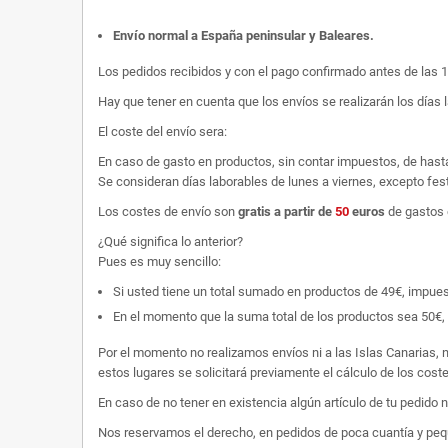
Envío normal a España peninsular y Baleares
.
Los pedidos recibidos y con el pago confirmado antes de las 
Hay que tener en cuenta que los envíos se realizarán los días 
El coste del envío sera:
En caso de gasto en productos, sin contar impuestos, de hast
Se consideran días laborables de lunes a viernes, excepto fest
Los costes de envío son
gratis
a partir de
50
euros
de gastos 
¿Qué significa lo anterior?
Pues es muy sencillo:
Si usted tiene un total sumado en productos de 49€, impuestos
En el momento que la suma total de los productos sea 50€, p
Por el momento no realizamos envíos ni a las Islas Canarias, n
estos lugares se solicitará previamente el cálculo de los cos
En caso de no tener en existencia algún artículo de tu pedido
Nos reservamos el derecho, en pedidos de poca cuantía y peque