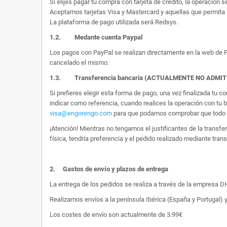
Si elijes pagar tu compra con tarjeta de crédito, la operación s
Aceptamos tarjetas Visa y Mastercard y aquellas que permita 
La plataforma de pago utilizada será Redsys.
1.2.
Medante cuenta Paypal
Los pagos con PayPal se realizan directamente en la web de Pa
cancelado el mismo.
1.3. Transferencia bancaria (ACTUALMENTE NO ADMI
Si prefieres elegir esta forma de pago, una vez finalizada tu
indicar como referencia, cuando realices la operación con tu 
visa@engorengo.com
para que podamos comprobar que todo es
¡Atención! Mientras no tengamos el justificantes de la transf
física, tendría preferencia y el pedido realizado mediante tran
2.
Gastos de envío y plazos de entrega
La entrega de los pedidos se realiza a través de la empresa DHL
Realizamos envíos a la península Ibérica (España y Portugal) y
Los costes de envío son actualmente de 3.99€