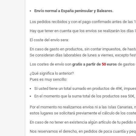
Envío normal a España peninsular y Baleares
.
Los pedidos recibidos y con el pago confirmado antes de las 
Hay que tener en cuenta que los envíos se realizarán los días 
El coste del envío sera:
En caso de gasto en productos, sin contar impuestos, de hast
Se consideran días laborables de lunes a viernes, excepto fest
Los costes de envío son
gratis
a partir de
50
euros
de gastos 
¿Qué significa lo anterior?
Pues es muy sencillo:
Si usted tiene un total sumado en productos de 49€, impuestos
En el momento que la suma total de los productos sea 50€, p
Por el momento no realizamos envíos ni a las Islas Canarias, n
estos lugares se solicitará previamente el cálculo de los cos
En caso de no tener en existencia algún artículo de tu pedido
Nos reservamos el derecho, en pedidos de poca cuantía y peque