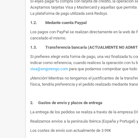
Si elijes pagar tu compra con tarjeta de crédito, la operación s
Aceptamos tarjetas Visa y Mastercard y aquellas que permita 
La plataforma de pago utilizada será Redsys.
1.2.
Medante cuenta Paypal
Los pagos con PayPal se realizan directamente en la web de Pa
cancelado el mismo.
1.3. Transferencia bancaria (ACTUALMENTE NO ADMI
Si prefieres elegir esta forma de pago, una vez finalizada tu
indicar como referencia, cuando realices la operación con tu 
visa@engorengo.com
para que podamos comprobar que todo es
¡Atención! Mientras no tengamos el justificantes de la transf
física, tendría preferencia y el pedido realizado mediante tran
2.
Gastos de envío y plazos de entrega
La entrega de los pedidos se realiza a través de la empresa DHL
Realizamos envíos a la península Ibérica (España y Portugal) y
Los costes de envío son actualmente de 3.99€