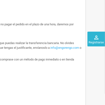
no pagar el pedido en el plazo de una hora, daremos por
perm_identity
Registrarse
ue puedas realizar la transferencia bancaria. No olvides
e tengas el justificante, envíanoslo a
info@engorengo.com
o
 lo comprase con un método de pago inmediato o en tienda