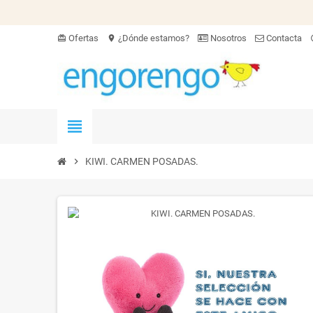
Ofertas
¿Dónde estamos?
Nosotros
Contacta
card_giftcard
location_on
hel
view_headline
chevron_right
KIWI. CARMEN POSADAS.