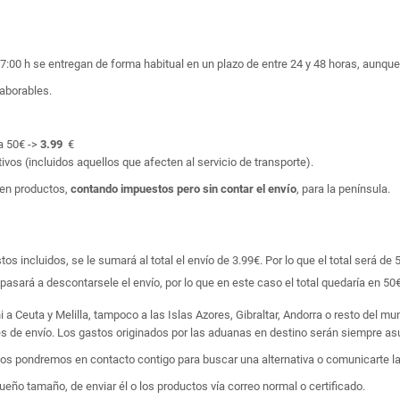
17:00 h se entregan de forma habitual en un plazo de entre 24 y 48 horas, aunq
laborables.
a 50€ ->
3.99
€
ivos (incluidos aquellos que afecten al servicio de transporte).
en productos,
contando impuestos pero sin contar el envío
, para la península.
 incluidos, se le sumará al total el envío de 3.99€. Por lo que el total será de 
asará a descontarsele el envío, por lo que en este caso el total quedaría en 50€
i a Ceuta y Melilla, tampoco a las Islas Azores, Gibraltar, Andorra o resto del m
tes de envío. Los gastos originados por las aduanas en destino serán siempre asu
 nos pondremos en contacto contigo para buscar una alternativa o comunicarte la
ño tamaño, de enviar él o los productos vía correo normal o certificado.