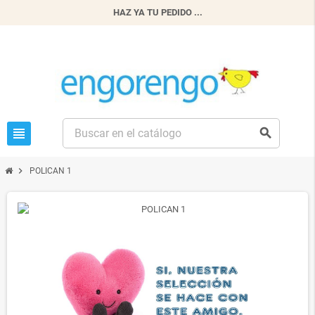
HAZ YA TU PEDIDO ...
view_headline
search
chevron_right
POLICAN 1