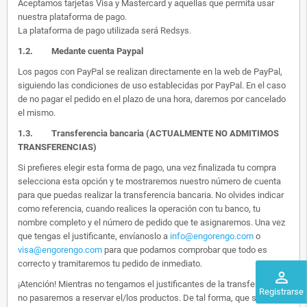
Aceptamos tarjetas Visa y Mastercard y aquellas que permita usar
nuestra plataforma de pago.
La plataforma de pago utilizada será Redsys.
1.2.
Medante cuenta Paypal
Los pagos con PayPal se realizan directamente en la web de PayPal,
siguiendo las condiciones de uso establecidas por PayPal. En el caso
de no pagar el pedido en el plazo de una hora, daremos por cancelado
el mismo.
1.3. Transferencia bancaria (ACTUALMENTE NO ADMITIMOS
TRANSFERENCIAS)
Si prefieres elegir esta forma de pago, una vez finalizada tu compra
selecciona esta opción y te mostraremos nuestro número de cuenta
para que puedas realizar la transferencia bancaria. No olvides indicar
como referencia, cuando realices la operación con tu banco, tu
nombre completo y el número de pedido que te asignaremos. Una vez
que tengas el justificante, envíanoslo a
info@engorengo.com
o
visa@engorengo.com
para que podamos comprobar que todo es
correcto y tramitaremos tu pedido de inmediato.
perm_identity
¡Atención! Mientras no tengamos el justificantes de la transferencia,
Registrarse
no pasaremos a reservar el/los productos. De tal forma, que si alguien