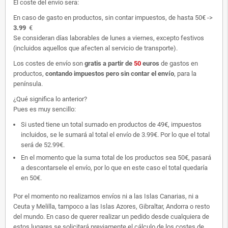
El coste del envío sera:
En caso de gasto en productos, sin contar impuestos, de hasta 50€ ->
3.99
€
Se consideran días laborables de lunes a viernes, excepto festivos
(incluidos aquellos que afecten al servicio de transporte).
Los costes de envío son
gratis
a partir de
50
euros
de gastos en
productos,
contando impuestos pero sin contar el envío
, para la
península.
¿Qué significa lo anterior?
Pues es muy sencillo:
Si usted tiene un total sumado en productos de 49€, impuestos
incluidos, se le sumará al total el envío de 3.99€. Por lo que el total
será de 52.99€.
En el momento que la suma total de los productos sea 50€, pasará
a descontarsele el envío, por lo que en este caso el total quedaría
en 50€.
Por el momento no realizamos envíos ni a las Islas Canarias, ni a
Ceuta y Melilla, tampoco a las Islas Azores, Gibraltar, Andorra o resto
del mundo. En caso de querer realizar un pedido desde cualquiera de
estos lugares se solicitará previamente el cálculo de los costes de