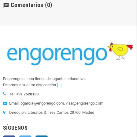
Comentarios
(0)
chat
Engorengo es una tienda de juguetes educativos.
Estamos a vuestra disposición
[...]
Tel:
+91 7528133
Email: bgarcia@engorengo.com, visa@engorengo.com
Dirección: Literatos 3. Tres Cantos 28760. Madrid
SÍGUENOS