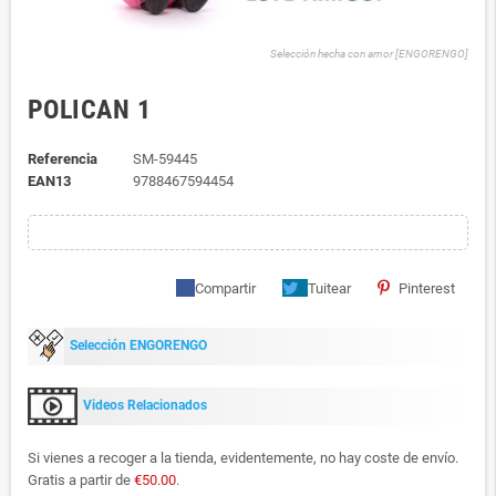
Selección hecha con amor [ENGORENGO]
POLICAN 1
Referencia
SM-59445
EAN13
9788467594454
Compartir
Tuitear
Pinterest
Selección ENGORENGO
Videos Relacionados
Si vienes a recoger a la tienda, evidentemente, no hay coste de envío.
Gratis a partir de
€50.00
.