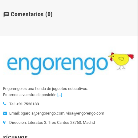
Comentarios
(0)
chat
Engorengo es una tienda de juguetes educativos.
Estamos a vuestra disposición
[...]
Tel:
+91 7528133
Email: bgarcia@engorengo.com, visa@engorengo.com
Dirección: Literatos 3. Tres Cantos 28760. Madrid
SÍGUENOS