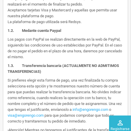
realizará en el momento de finalizar tu pedido.
Aceptamos tarjetas Visa y Mastercard y aquellas que permita usar
nuestra plataforma de pago.
La plataforma de pago utilizada será Redsys.
1.2.
Medante cuenta Paypal
Los pagos con PayPal se realizan directamente en la web de PayPal,
siguiendo las condiciones de uso establecidas por PayPal. En el caso
de no pagar el pedido en el plazo de una hora, daremos por cancelado
el mismo.
1.3. Transferencia bancaria (ACTUALMENTE NO ADMITIMOS
TRANSFERENCIAS)
Si prefieres elegir esta forma de pago, una vez finalizada tu compra
selecciona esta opción y te mostraremos nuestro número de cuenta
para que puedas realizar la transferencia bancaria. No olvides indicar
como referencia, cuando realices la operación con tu banco, tu
nombre completo y el número de pedido que te asignaremos. Una vez
que tengas el justificante, envíanoslo a
info@engorengo.com
o
visa@engorengo.com
para que podamos comprobar que todo es
correcto y tramitaremos tu pedido de inmediato.
perm_identity
Registrarse
¡Atención! Mientras no tengamos el justificantes de la transferencia,