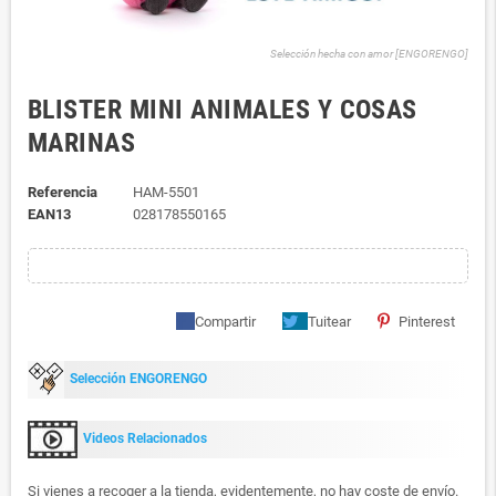
Selección hecha con amor [ENGORENGO]
BLISTER MINI ANIMALES Y COSAS
MARINAS
Referencia
HAM-5501
EAN13
028178550165
Compartir
Tuitear
Pinterest
Selección ENGORENGO
Videos Relacionados
Si vienes a recoger a la tienda, evidentemente, no hay coste de envío.