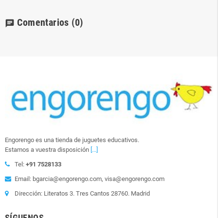
Comentarios
(0)
chat
Engorengo es una tienda de juguetes educativos.
Estamos a vuestra disposición
[...]
Tel:
+91 7528133
Email: bgarcia@engorengo.com, visa@engorengo.com
Dirección: Literatos 3. Tres Cantos 28760. Madrid
SÍGUENOS