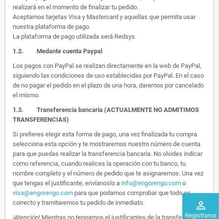
realizará en el momento de finalizar tu pedido.
Aceptamos tarjetas Visa y Mastercard y aquellas que permita usar
nuestra plataforma de pago.
La plataforma de pago utilizada será Redsys.
1.2.
Medante cuenta Paypal
Los pagos con PayPal se realizan directamente en la web de PayPal,
siguiendo las condiciones de uso establecidas por PayPal. En el caso
de no pagar el pedido en el plazo de una hora, daremos por cancelado
el mismo.
1.3. Transferencia bancaria (ACTUALMENTE NO ADMITIMOS
TRANSFERENCIAS)
Si prefieres elegir esta forma de pago, una vez finalizada tu compra
selecciona esta opción y te mostraremos nuestro número de cuenta
para que puedas realizar la transferencia bancaria. No olvides indicar
como referencia, cuando realices la operación con tu banco, tu
nombre completo y el número de pedido que te asignaremos. Una vez
que tengas el justificante, envíanoslo a
info@engorengo.com
o
visa@engorengo.com
para que podamos comprobar que todo es
correcto y tramitaremos tu pedido de inmediato.
perm_identity
Registrarse
¡Atención! Mientras no tengamos el justificantes de la transferencia,