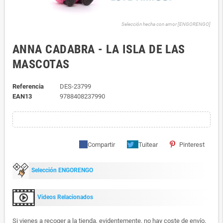
Selección hecha con amor [ENGORENGO]
ANNA CADABRA - LA ISLA DE LAS
MASCOTAS
Referencia
DES-23799
EAN13
9788408237990
Compartir
Tuitear
Pinterest
Selección ENGORENGO
Videos Relacionados
Si vienes a recoger a la tienda, evidentemente, no hay coste de envío.