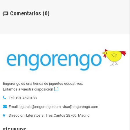
Comentarios
(0)
chat
Engorengo es una tienda de juguetes educativos.
Estamos a vuestra disposición
[...]
Tel:
+91 7528133
Email: bgarcia@engorengo.com, visa@engorengo.com
Dirección: Literatos 3. Tres Cantos 28760. Madrid
SÍGUENOS