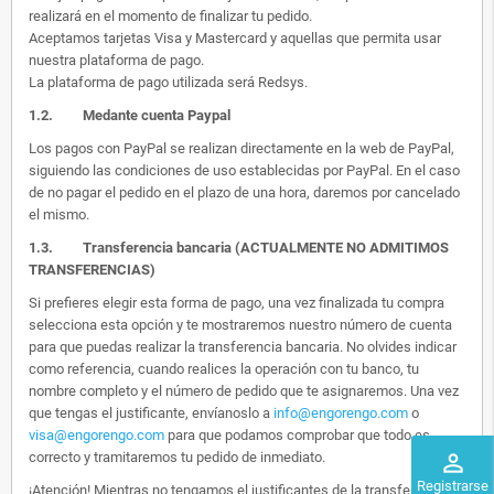
realizará en el momento de finalizar tu pedido.
Aceptamos tarjetas Visa y Mastercard y aquellas que permita usar
nuestra plataforma de pago.
La plataforma de pago utilizada será Redsys.
1.2.
Medante cuenta Paypal
Los pagos con PayPal se realizan directamente en la web de PayPal,
siguiendo las condiciones de uso establecidas por PayPal. En el caso
de no pagar el pedido en el plazo de una hora, daremos por cancelado
el mismo.
1.3. Transferencia bancaria (ACTUALMENTE NO ADMITIMOS
TRANSFERENCIAS)
Si prefieres elegir esta forma de pago, una vez finalizada tu compra
selecciona esta opción y te mostraremos nuestro número de cuenta
para que puedas realizar la transferencia bancaria. No olvides indicar
como referencia, cuando realices la operación con tu banco, tu
nombre completo y el número de pedido que te asignaremos. Una vez
que tengas el justificante, envíanoslo a
info@engorengo.com
o
visa@engorengo.com
para que podamos comprobar que todo es
correcto y tramitaremos tu pedido de inmediato.
perm_identity
Registrarse
¡Atención! Mientras no tengamos el justificantes de la transferencia,