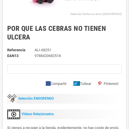
Selección hecha con amor [ENGORENGO]
POR QUE LAS CEBRAS NO TIENEN
ULCERA
Referencia
ALI-68251
EAN13
9788420682518
Compartir
Tuitear
Pinterest
Selección ENGORENGO
Videos Relacionados
Si vienes a recoger a la tienda, evidentemente, no hay coste de envío.