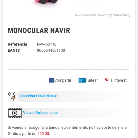
Selección hecha con amor [ENGORENGO]
MONOCULAR NAVIR
Referencia
NAV-50110
EAN13
8006944501100
Compartir
Tuitear
Pinterest
Selección ENGORENGO
Videos Relacionados
Si vienes a recoger a la tienda, evidentemente, no hay coste de envío.
Gratis a partir de
€50.00
.