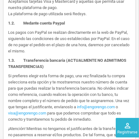
Aceptamos tarjetas Visa y Mastercard y aquellas que permita usar
nuestra plataforma de pago.
La plataforma de pago utilizada será Redsys.
1.2.
Medante cuenta Paypal
Los pagos con PayPal se realizan directamente en la web de PayPal,
siguiendo las condiciones de uso establecidas por PayPal. En el caso
de no pagar el pedido en el plazo de una hora, daremos por cancelado
el mismo.
1.3. Transferencia bancaria (ACTUALMENTE NO ADMITIMOS
TRANSFERENCIAS)
Si prefieres elegir esta forma de pago, una vez finalizada tu compra
selecciona esta opción y te mostraremos nuestro número de cuenta
para que puedas realizar la transferencia bancaria. No olvides indicar
como referencia, cuando realices la operación con tu banco, tu
nombre completo y el número de pedido que te asignaremos. Una vez
que tengas el justificante, envíanoslo a
info@engorengo.com
o
visa@engorengo.com
para que podamos comprobar que todo es
correcto y tramitaremos tu pedido de inmediato.
perm_identity
¡Atención! Mientras no tengamos el justificantes de la transferencia,
Registrarse
no pasaremos a reservar el/los productos. De tal forma, que si alguien