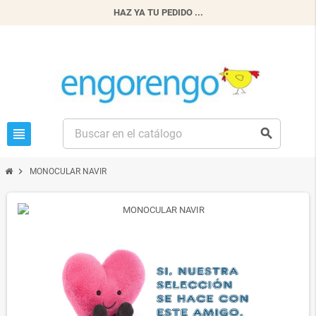
HAZ YA TU PEDIDO ...
view_headline
search
chevron_right
MONOCULAR NAVIR