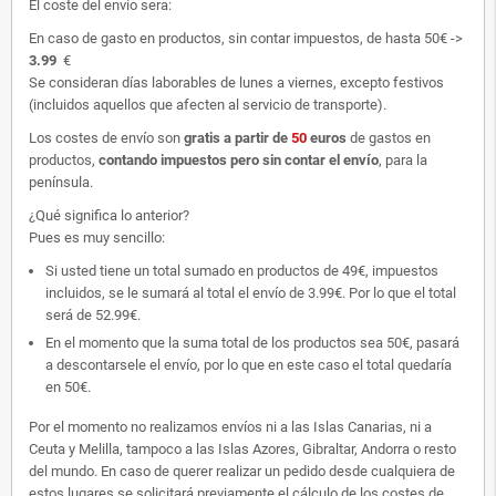
El coste del envío sera:
En caso de gasto en productos, sin contar impuestos, de hasta 50€ ->
3.99
€
Se consideran días laborables de lunes a viernes, excepto festivos
(incluidos aquellos que afecten al servicio de transporte).
Los costes de envío son
gratis
a partir de
50
euros
de gastos en
productos,
contando impuestos pero sin contar el envío
, para la
península.
¿Qué significa lo anterior?
Pues es muy sencillo:
Si usted tiene un total sumado en productos de 49€, impuestos
incluidos, se le sumará al total el envío de 3.99€. Por lo que el total
será de 52.99€.
En el momento que la suma total de los productos sea 50€, pasará
a descontarsele el envío, por lo que en este caso el total quedaría
en 50€.
Por el momento no realizamos envíos ni a las Islas Canarias, ni a
Ceuta y Melilla, tampoco a las Islas Azores, Gibraltar, Andorra o resto
del mundo. En caso de querer realizar un pedido desde cualquiera de
estos lugares se solicitará previamente el cálculo de los costes de