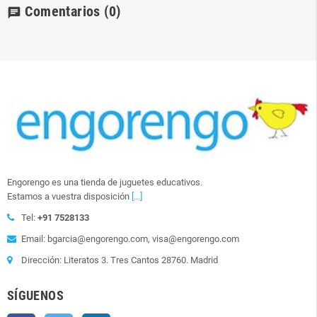
Comentarios
(0)
chat
Engorengo es una tienda de juguetes educativos.
Estamos a vuestra disposición
[...]
Tel:
+91 7528133
Email: bgarcia@engorengo.com, visa@engorengo.com
Dirección: Literatos 3. Tres Cantos 28760. Madrid
SÍGUENOS