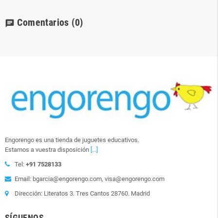
Comentarios
(0)
chat
Engorengo es una tienda de juguetes educativos.
Estamos a vuestra disposición
[...]
Tel:
+91 7528133
Email: bgarcia@engorengo.com, visa@engorengo.com
Dirección: Literatos 3. Tres Cantos 28760. Madrid
SÍGUENOS