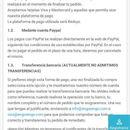
realizará en el momento de finalizar tu pedido.
Aceptamos tarjetas Visa y Mastercard y aquellas que permita usar
nuestra plataforma de pago.
La plataforma de pago utilizada será Redsys.
1.2.
Medante cuenta Paypal
Los pagos con PayPal se realizan directamente en la web de PayPal,
siguiendo las condiciones de uso establecidas por PayPal. En el caso
de no pagar el pedido en el plazo de una hora, daremos por cancelado
el mismo.
1.3. Transferencia bancaria (ACTUALMENTE NO ADMITIMOS
TRANSFERENCIAS)
Si prefieres elegir esta forma de pago, una vez finalizada tu compra
selecciona esta opción y te mostraremos nuestro número de cuenta
para que puedas realizar la transferencia bancaria. No olvides indicar
como referencia, cuando realices la operación con tu banco, tu
nombre completo y el número de pedido que te asignaremos. Una vez
que tengas el justificante, envíanoslo a
info@engorengo.com
o
visa@engorengo.com
para que podamos comprobar que todo es
correcto y tramitaremos tu pedido de inmediato.
perm_identity
Registrarse
¡Atención! Mientras no tengamos el justificantes de la transferencia,