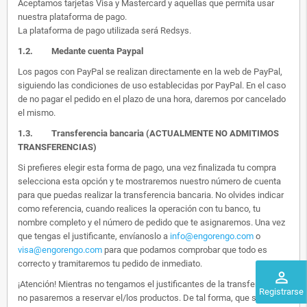
Aceptamos tarjetas Visa y Mastercard y aquellas que permita usar
nuestra plataforma de pago.
La plataforma de pago utilizada será Redsys.
1.2.
Medante cuenta Paypal
Los pagos con PayPal se realizan directamente en la web de PayPal,
siguiendo las condiciones de uso establecidas por PayPal. En el caso
de no pagar el pedido en el plazo de una hora, daremos por cancelado
el mismo.
1.3. Transferencia bancaria (ACTUALMENTE NO ADMITIMOS
TRANSFERENCIAS)
Si prefieres elegir esta forma de pago, una vez finalizada tu compra
selecciona esta opción y te mostraremos nuestro número de cuenta
para que puedas realizar la transferencia bancaria. No olvides indicar
como referencia, cuando realices la operación con tu banco, tu
nombre completo y el número de pedido que te asignaremos. Una vez
que tengas el justificante, envíanoslo a
info@engorengo.com
o
visa@engorengo.com
para que podamos comprobar que todo es
correcto y tramitaremos tu pedido de inmediato.
perm_identity
¡Atención! Mientras no tengamos el justificantes de la transferencia,
Registrarse
no pasaremos a reservar el/los productos. De tal forma, que si alguien