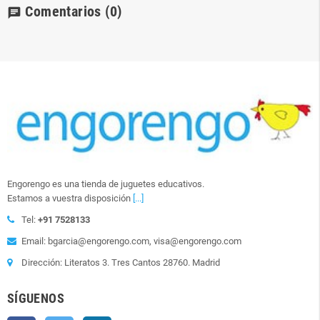
Comentarios
(0)
chat
Engorengo es una tienda de juguetes educativos.
Estamos a vuestra disposición
[...]
Tel:
+91 7528133
Email: bgarcia@engorengo.com, visa@engorengo.com
Dirección: Literatos 3. Tres Cantos 28760. Madrid
SÍGUENOS