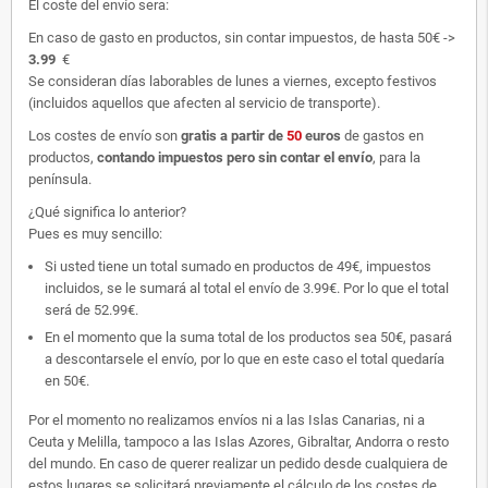
El coste del envío sera:
En caso de gasto en productos, sin contar impuestos, de hasta 50€ ->
3.99
€
Se consideran días laborables de lunes a viernes, excepto festivos
(incluidos aquellos que afecten al servicio de transporte).
Los costes de envío son
gratis
a partir de
50
euros
de gastos en
productos,
contando impuestos pero sin contar el envío
, para la
península.
¿Qué significa lo anterior?
Pues es muy sencillo:
Si usted tiene un total sumado en productos de 49€, impuestos
incluidos, se le sumará al total el envío de 3.99€. Por lo que el total
será de 52.99€.
En el momento que la suma total de los productos sea 50€, pasará
a descontarsele el envío, por lo que en este caso el total quedaría
en 50€.
Por el momento no realizamos envíos ni a las Islas Canarias, ni a
Ceuta y Melilla, tampoco a las Islas Azores, Gibraltar, Andorra o resto
del mundo. En caso de querer realizar un pedido desde cualquiera de
estos lugares se solicitará previamente el cálculo de los costes de