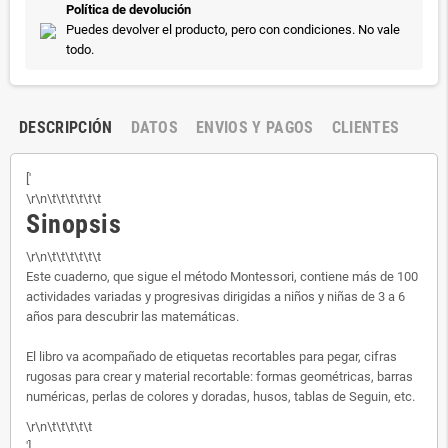
Política de devolución
Puedes devolver el producto, pero con condiciones. No vale
todo.
DESCRIPCIÓN
DATOS
ENVIOS Y PAGOS
CLIENTES
['
\r\n\t\t\t\t\t\t
Sinopsis
\r\n\t\t\t\t\t\t
Este cuaderno, que sigue el método Montessori, contiene más de 100
actividades variadas y progresivas dirigidas a niños y niñas de 3 a 6
años para descubrir las matemáticas.
El libro va acompañado de etiquetas recortables para pegar, cifras
rugosas para crear y material recortable: formas geométricas, barras
numéricas, perlas de colores y doradas, husos, tablas de Seguin, etc.
\r\n\t\t\t\t\t
']