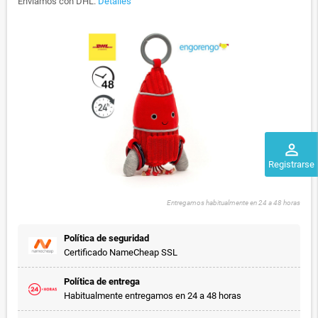
Enviamos con DHL.
Detalles
perm_identity
Registrarse
Entregamos habitualmente en 24 a 48 horas
Política de seguridad
Certificado NameCheap SSL
Política de entrega
Habitualmente entregamos en 24 a 48 horas