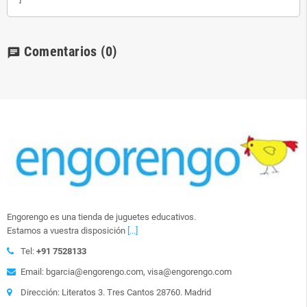
Comentarios
(0)
chat
Engorengo es una tienda de juguetes educativos.
Estamos a vuestra disposición
[...]
Tel:
+91 7528133
Email: bgarcia@engorengo.com, visa@engorengo.com
Dirección: Literatos 3. Tres Cantos 28760. Madrid