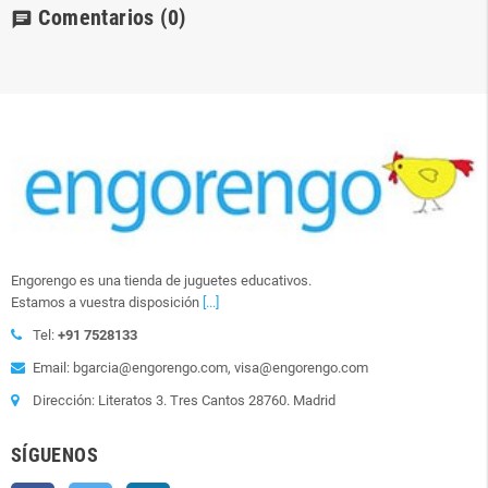
Comentarios
(0)
chat
Engorengo es una tienda de juguetes educativos.
Estamos a vuestra disposición
[...]
Tel:
+91 7528133
Email: bgarcia@engorengo.com, visa@engorengo.com
Dirección: Literatos 3. Tres Cantos 28760. Madrid
SÍGUENOS