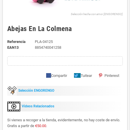
Selección hecha con amor [ENGORENGO]
Abejas En La Colmena
Referencia
PLA-04125
EAN13
8854740041258
Compartir
Tuitear
Pinterest
Selección ENGORENGO
Videos Relacionados
Si vienes a recoger a la tienda, evidentemente, no hay coste de envío.
Gratis a partir de
€50.00
.