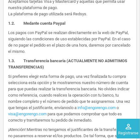
Aceptamos tarjetas Visa y Mastercard y aquellas que permita usar
nuestra plataforma de pago.
La plataforma de pago utilizada será Redsys.
1.2.
Medante cuenta Paypal
Los pagos con PayPal se realizan directamente en la web de PayPal,
siguiendo las condiciones de uso establecidas por PayPal. En el caso
de no pagar el pedido en el plazo de una hora, daremos por cancelado
el mismo.
1.3. Transferencia bancaria (ACTUALMENTE NO ADMITIMOS
TRANSFERENCIAS)
Si prefieres elegir esta forma de pago, una vez finalizada tu compra
selecciona esta opción y te mostraremos nuestro número de cuenta
para que puedas realizar la transferencia bancaria. No olvides indicar
como referencia, cuando realices la operación con tu banco, tu
nombre completo y el número de pedido que te asignaremos. Una vez
que tengas el justificante, envíanoslo a
info@engorengo.com
o
visa@engorengo.com
para que podamos comprobar que todo es
correcto y tramitaremos tu pedido de inmediato.
perm_identity
¡Atención! Mientras no tengamos el justificantes de la transferencia,
Registrarse
no pasaremos a reservar el/los productos. De tal forma, que si alguien