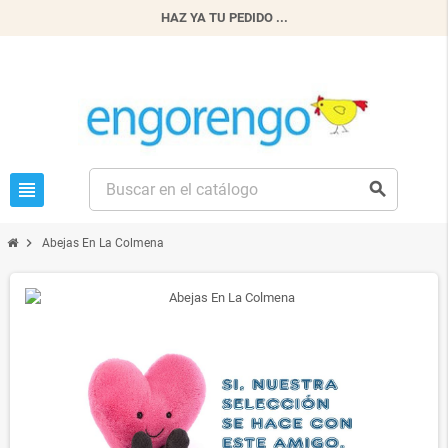
HAZ YA TU PEDIDO ...
view_headline
search
chevron_right
Abejas En La Colmena