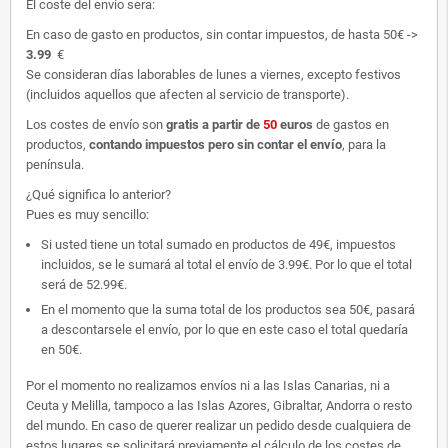
El coste del envío sera:
En caso de gasto en productos, sin contar impuestos, de hasta 50€ ->
3.99
€
Se consideran días laborables de lunes a viernes, excepto festivos
(incluidos aquellos que afecten al servicio de transporte).
Los costes de envío son
gratis
a partir de
50
euros
de gastos en
productos,
contando impuestos pero sin contar el envío
, para la
península.
¿Qué significa lo anterior?
Pues es muy sencillo:
Si usted tiene un total sumado en productos de 49€, impuestos
incluidos, se le sumará al total el envío de 3.99€. Por lo que el total
será de 52.99€.
En el momento que la suma total de los productos sea 50€, pasará
a descontarsele el envío, por lo que en este caso el total quedaría
en 50€.
Por el momento no realizamos envíos ni a las Islas Canarias, ni a
Ceuta y Melilla, tampoco a las Islas Azores, Gibraltar, Andorra o resto
del mundo. En caso de querer realizar un pedido desde cualquiera de
estos lugares se solicitará previamente el cálculo de los costes de