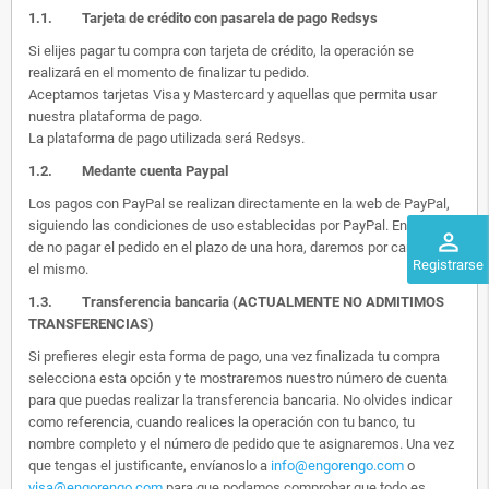
1.1.
Tarjeta de crédito con pasarela de pago Redsys
Si elijes pagar tu compra con tarjeta de crédito, la operación se
realizará en el momento de finalizar tu pedido.
Aceptamos tarjetas Visa y Mastercard y aquellas que permita usar
nuestra plataforma de pago.
La plataforma de pago utilizada será Redsys.
1.2.
Medante cuenta Paypal
Los pagos con PayPal se realizan directamente en la web de PayPal,
siguiendo las condiciones de uso establecidas por PayPal. En el caso
perm_identity
de no pagar el pedido en el plazo de una hora, daremos por cancelado
Registrarse
el mismo.
1.3. Transferencia bancaria (ACTUALMENTE NO ADMITIMOS
TRANSFERENCIAS)
Si prefieres elegir esta forma de pago, una vez finalizada tu compra
selecciona esta opción y te mostraremos nuestro número de cuenta
para que puedas realizar la transferencia bancaria. No olvides indicar
como referencia, cuando realices la operación con tu banco, tu
nombre completo y el número de pedido que te asignaremos. Una vez
que tengas el justificante, envíanoslo a
info@engorengo.com
o
visa@engorengo.com
para que podamos comprobar que todo es