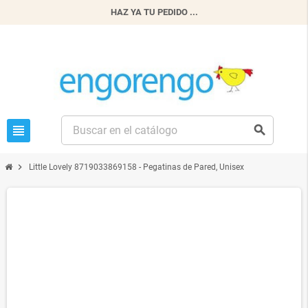
HAZ YA TU PEDIDO ...
view_headline
search
chevron_right
Little Lovely 8719033869158 - Pegatinas de Pared, Unisex