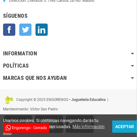
Dirección: Literatos 3. Tres Cantos 28760. Madrid
SÍGUENOS
Facebook
Twitter
LinkedIn
INFORMATION
POLÍTICAS
MARCAS QUE NOS AYUDAN
Copyright © 2025 ENGORENGO
• Juguetería Educativa
|
Mantenimiento: Víctor San Pedro
Usamos cookies. Si continuas navegando darás tu
conformidad para que sean usadas.
Más información
ACEPTAR
Engorengo - Cerrado
aquí
.