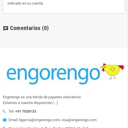
indicado en su cuenta.
Comentarios
(0)
chat
Engorengo es una tienda de juguetes educativos.
Estamos a vuestra disposición
[...]
Tel:
+91 7528133
Email: bgarcia@engorengo.com, visa@engorengo.com