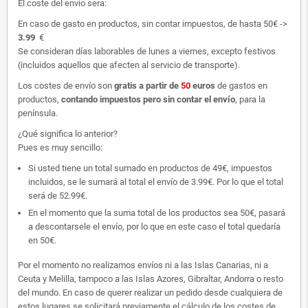
El coste del envío sera:
En caso de gasto en productos, sin contar impuestos, de hasta 50€ ->
3.99
€
Se consideran días laborables de lunes a viernes, excepto festivos
(incluidos aquellos que afecten al servicio de transporte).
Los costes de envío son
gratis
a partir de
50
euros
de gastos en
productos,
contando impuestos pero sin contar el envío
, para la
península.
¿Qué significa lo anterior?
Pues es muy sencillo:
Si usted tiene un total sumado en productos de 49€, impuestos
incluidos, se le sumará al total el envío de 3.99€. Por lo que el total
será de 52.99€.
En el momento que la suma total de los productos sea 50€, pasará
a descontarsele el envío, por lo que en este caso el total quedaría
en 50€.
Por el momento no realizamos envíos ni a las Islas Canarias, ni a
Ceuta y Melilla, tampoco a las Islas Azores, Gibraltar, Andorra o resto
del mundo. En caso de querer realizar un pedido desde cualquiera de
estos lugares se solicitará previamente el cálculo de los costes de