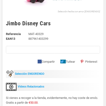
Selección hecha con amor [ENGORENGO]
Jimbo Disney Cars
Referencia
MAT-40329
EAN13
887961403299
Compartir
Tuitear
Pinterest
Selección ENGORENGO
Videos Relacionados
Si vienes a recoger a la tienda, evidentemente, no hay coste de envío.
Gratis a partir de
€50.00
.