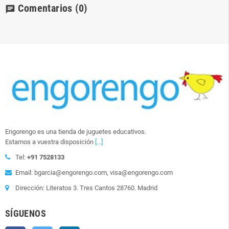
Comentarios
(0)
chat
Engorengo es una tienda de juguetes educativos.
Estamos a vuestra disposición
[...]
Tel:
+91 7528133
Email: bgarcia@engorengo.com, visa@engorengo.com
Dirección: Literatos 3. Tres Cantos 28760. Madrid
SÍGUENOS