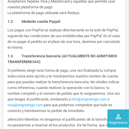
Aceptamos tarjetas Visa y Mastercard y aquellas que permita usar
nuestra plataforma de pago.
La plataforma de pago utilizada será Redsys.
1.2.
Medante cuenta Paypal
Los pagos con PayPal se realizan directamente en la web de PayPal,
siguiendo las condiciones de uso establecidas por PayPal. En el caso
de no pagar el pedido en el plazo de una hora, daremos por cancelado
el mismo.
1.3. Transferencia bancaria (ACTUALMENTE NO ADMITIMOS
TRANSFERENCIAS)
Si prefieres elegir esta forma de pago, una vez finalizada tu compra
selecciona esta opción y te mostraremos nuestro número de cuenta
para que puedas realizar la transferencia bancaria. No olvides indicar
como referencia, cuando realices la operación con tu banco, tu
nombre completo y el número de pedido que te asignaremos. Una vez
que tengas el justificante, envíanoslo a
info@engorengo.com
o
visa@engorengo.com
para que podamos comprobar que todo es
correcto y tramitaremos tu pedido de inmediato.
perm_identity
¡Atención! Mientras no tengamos el justificantes de la transferencia,
Registrarse
no pasaremos a reservar el/los productos. De tal forma, que si alguien