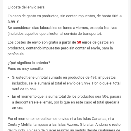
El coste del envío sera:
En caso de gasto en productos, sin contar impuestos, de hasta 50€ ->
3.99
€
Se consideran días laborables de lunes a viernes, excepto festivos
(incluidos aquellos que afecten al servicio de transporte).
Los costes de envío son
gratis
a partir de
50
euros
de gastos en
productos,
contando impuestos pero sin contar el envío
, para la
península.
¿Qué significa lo anterior?
Pues es muy sencillo:
Si usted tiene un total sumado en productos de 49€, impuestos
incluidos, se le sumará al total el envío de 3.99€. Por lo que el total
será de 52.99€.
En el momento que la suma total de los productos sea 50€, pasará
a descontarsele el envío, por lo que en este caso el total quedaría
en 50€.
Por el momento no realizamos envíos ni a las Islas Canarias, ni a
Ceuta y Melilla, tampoco a las Islas Azores, Gibraltar, Andorra o resto
del mundo. En caso de querer realizar un pedido desde cualquiera de