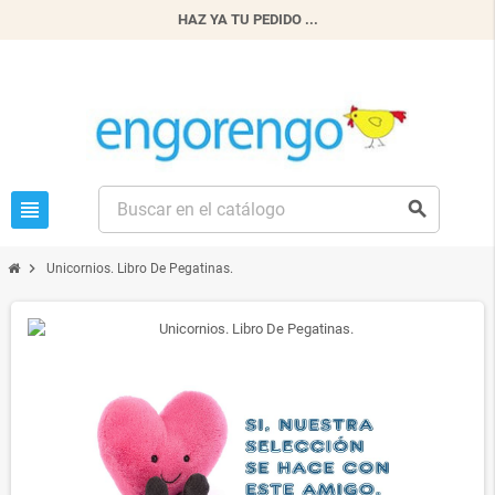
HAZ YA TU PEDIDO ...
view_headline
search
chevron_right
Unicornios. Libro De Pegatinas.