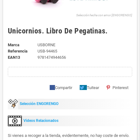
Selección hecha con amor [ENGORENGO]
Unicornios. Libro De Pegatinas.
Marca
USBORNE
Referencia
USB-94465
EAN13
9781474944656
Compartir
Tuitear
Pinterest
Selección ENGORENGO
Videos Relacionados
Si vienes a recoger a la tienda, evidentemente, no hay coste de envío.