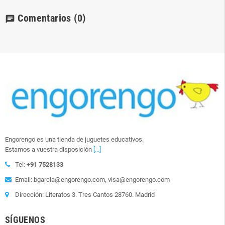
Comentarios
(0)
chat
Engorengo es una tienda de juguetes educativos.
Estamos a vuestra disposición
[...]
Tel:
+91 7528133
Email: bgarcia@engorengo.com, visa@engorengo.com
Dirección: Literatos 3. Tres Cantos 28760. Madrid
SÍGUENOS