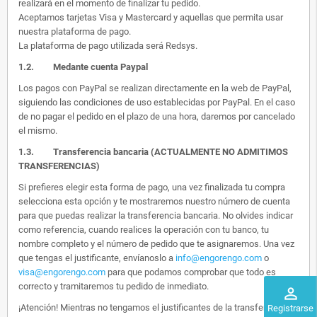
realizará en el momento de finalizar tu pedido.
Aceptamos tarjetas Visa y Mastercard y aquellas que permita usar
nuestra plataforma de pago.
La plataforma de pago utilizada será Redsys.
1.2.
Medante cuenta Paypal
Los pagos con PayPal se realizan directamente en la web de PayPal,
siguiendo las condiciones de uso establecidas por PayPal. En el caso
de no pagar el pedido en el plazo de una hora, daremos por cancelado
el mismo.
1.3. Transferencia bancaria (ACTUALMENTE NO ADMITIMOS
TRANSFERENCIAS)
Si prefieres elegir esta forma de pago, una vez finalizada tu compra
selecciona esta opción y te mostraremos nuestro número de cuenta
para que puedas realizar la transferencia bancaria. No olvides indicar
como referencia, cuando realices la operación con tu banco, tu
nombre completo y el número de pedido que te asignaremos. Una vez
que tengas el justificante, envíanoslo a
info@engorengo.com
o
visa@engorengo.com
para que podamos comprobar que todo es
correcto y tramitaremos tu pedido de inmediato.
perm_identity
¡Atención! Mientras no tengamos el justificantes de la transferencia,
Registrarse