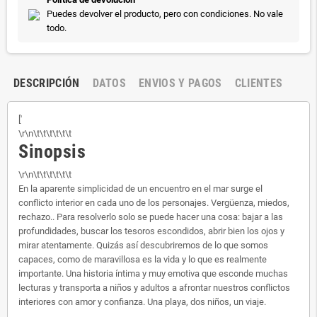
Puedes devolver el producto, pero con condiciones. No vale
todo.
DESCRIPCIÓN
DATOS
ENVIOS Y PAGOS
CLIENTES
['
\r\n\t\t\t\t\t\t
Sinopsis
\r\n\t\t\t\t\t\t
En la aparente simplicidad de un encuentro en el mar surge el
conflicto interior en cada uno de los personajes. Vergüenza, miedos,
rechazo.. Para resolverlo solo se puede hacer una cosa: bajar a las
profundidades, buscar los tesoros escondidos, abrir bien los ojos y
mirar atentamente. Quizás así descubriremos de lo que somos
capaces, como de maravillosa es la vida y lo que es realmente
importante. Una historia íntima y muy emotiva que esconde muchas
lecturas y transporta a niños y adultos a afrontar nuestros conflictos
interiores con amor y confianza. Una playa, dos niños, un viaje.