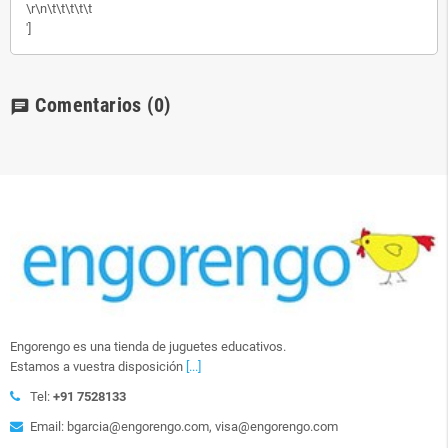
\r\n\t\t\t\t\t
']
Comentarios
(0)
chat
Engorengo es una tienda de juguetes educativos.
Estamos a vuestra disposición
[...]
Tel:
+91 7528133
Email: bgarcia@engorengo.com, visa@engorengo.com