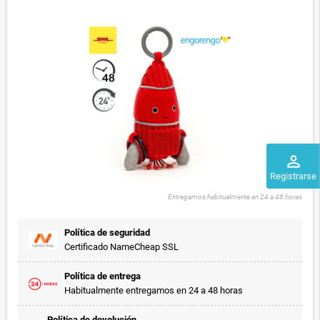
perm_identity
Registrarse
Entregamos habitualmente en 24 a 48 horas
Política de seguridad
Certificado NameCheap SSL
Política de entrega
Habitualmente entregamos en 24 a 48 horas
Política de devolución