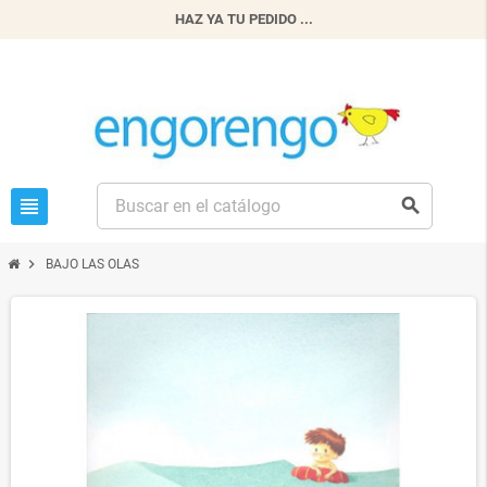
HAZ YA TU PEDIDO ...
view_headline
search
chevron_right
BAJO LAS OLAS