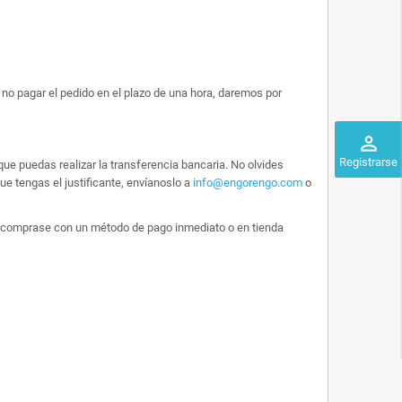
no pagar el pedido en el plazo de una hora, daremos por
perm_identity
Registrarse
ue puedas realizar la transferencia bancaria. No olvides
e tengas el justificante, envíanoslo a
info@engorengo.com
o
 lo comprase con un método de pago inmediato o en tienda