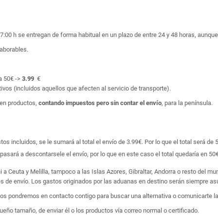
17:00 h se entregan de forma habitual en un plazo de entre 24 y 48 horas, aunq
laborables.
a 50€ ->
3.99
€
ivos (incluidos aquellos que afecten al servicio de transporte).
en productos,
contando impuestos pero sin contar el envío
, para la península.
 incluidos, se le sumará al total el envío de 3.99€. Por lo que el total será de 
asará a descontarsele el envío, por lo que en este caso el total quedaría en 50€
i a Ceuta y Melilla, tampoco a las Islas Azores, Gibraltar, Andorra o resto del m
tes de envío. Los gastos originados por las aduanas en destino serán siempre asu
 nos pondremos en contacto contigo para buscar una alternativa o comunicarte la
ño tamaño, de enviar él o los productos vía correo normal o certificado.