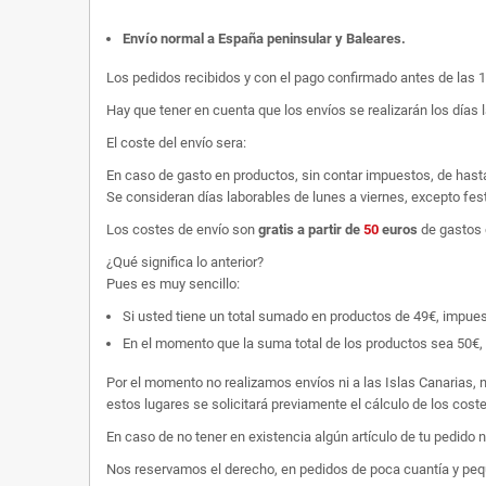
Envío normal a España peninsular y Baleares
.
Los pedidos recibidos y con el pago confirmado antes de las 
Hay que tener en cuenta que los envíos se realizarán los días 
El coste del envío sera:
En caso de gasto en productos, sin contar impuestos, de hast
Se consideran días laborables de lunes a viernes, excepto fest
Los costes de envío son
gratis
a partir de
50
euros
de gastos 
¿Qué significa lo anterior?
Pues es muy sencillo:
Si usted tiene un total sumado en productos de 49€, impuestos
En el momento que la suma total de los productos sea 50€, p
Por el momento no realizamos envíos ni a las Islas Canarias, n
estos lugares se solicitará previamente el cálculo de los cos
En caso de no tener en existencia algún artículo de tu pedido
Nos reservamos el derecho, en pedidos de poca cuantía y peque