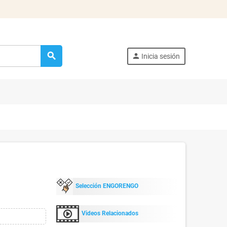
search
person
Inicia sesión
Selección ENGORENGO
Videos Relacionados