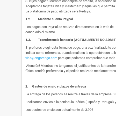
Si elijes pagar tu compra con tarjeta de crédito, la operación s
Aceptamos tarjetas Visa y Mastercard y aquellas que permita 
La plataforma de pago utilizada será Redsys.
1.2.
Medante cuenta Paypal
Los pagos con PayPal se realizan directamente en la web de Pa
cancelado el mismo.
1.3. Transferencia bancaria (ACTUALMENTE NO ADMI
Si prefieres elegir esta forma de pago, una vez finalizada tu
indicar como referencia, cuando realices la operación con tu 
visa@engorengo.com
para que podamos comprobar que todo es
¡Atención! Mientras no tengamos el justificantes de la transf
física, tendría preferencia y el pedido realizado mediante tran
2.
Gastos de envío y plazos de entrega
La entrega de los pedidos se realiza a través de la empresa DHL
Realizamos envíos a la península Ibérica (España y Portugal) y
Los costes de envío son actualmente de 3.99€