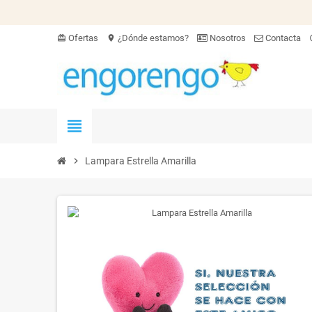
Ofertas
¿Dónde estamos?
Nosotros
Contacta
card_giftcard
location_on
hel
view_headline
chevron_right
Lampara Estrella Amarilla