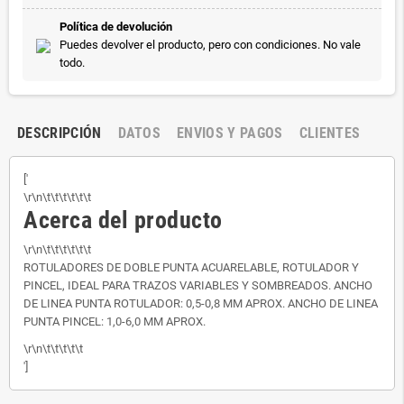
Política de devolución
Puedes devolver el producto, pero con condiciones. No vale
todo.
DESCRIPCIÓN
DATOS
ENVIOS Y PAGOS
CLIENTES
['
\r\n\t\t\t\t\t\t
Acerca del producto
\r\n\t\t\t\t\t\t
ROTULADORES DE DOBLE PUNTA ACUARELABLE, ROTULADOR Y
PINCEL, IDEAL PARA TRAZOS VARIABLES Y SOMBREADOS. ANCHO
DE LINEA PUNTA ROTULADOR: 0,5-0,8 MM APROX. ANCHO DE LINEA
PUNTA PINCEL: 1,0-6,0 MM APROX.
\r\n\t\t\t\t\t
']