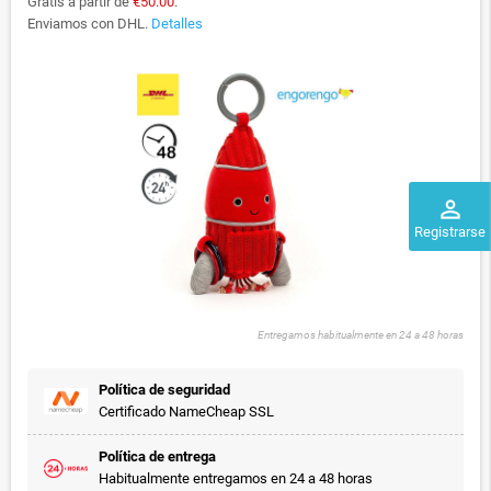
Gratis a partir de
€50.00
.
Enviamos con DHL.
Detalles
perm_identity
Registrarse
Entregamos habitualmente en 24 a 48 horas
Política de seguridad
Certificado NameCheap SSL
Política de entrega
Habitualmente entregamos en 24 a 48 horas