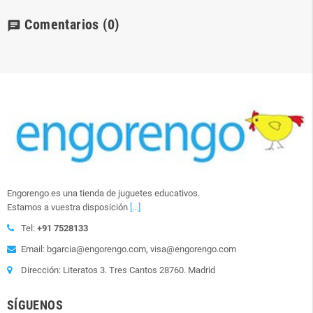
Comentarios
(0)
chat
Engorengo es una tienda de juguetes educativos.
Estamos a vuestra disposición
[...]
Tel:
+91 7528133
Email: bgarcia@engorengo.com, visa@engorengo.com
Dirección: Literatos 3. Tres Cantos 28760. Madrid
SÍGUENOS