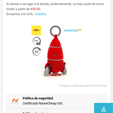
Si vienes a recoger a la tienda, evidentemente, no hay coste de envío.
Gratis a partir de
€50.00
.
Enviamos con DHL.
Detalles
Entregamos habitualmente en 24 a 48 horas
Política de seguridad
Certificado NameCheap SSL
perm_identity