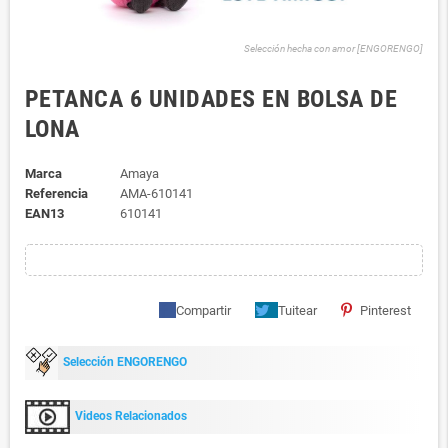
Selección hecha con amor [ENGORENGO]
PETANCA 6 UNIDADES EN BOLSA DE
LONA
Marca
Amaya
Referencia
AMA-610141
EAN13
610141
Compartir
Tuitear
Pinterest
Selección ENGORENGO
Videos Relacionados