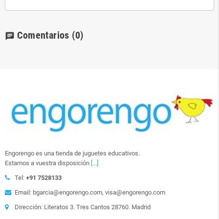
Comentarios
(0)
chat
Engorengo es una tienda de juguetes educativos.
Estamos a vuestra disposición
[...]
Tel:
+91 7528133
Email: bgarcia@engorengo.com, visa@engorengo.com
Dirección: Literatos 3. Tres Cantos 28760. Madrid