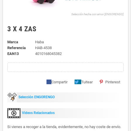
Selección hecha con amor [ENGORENGO]
3 X 4 ZAS
Marca
Haba
Referencia
HAB-4538
EAN13
4010168045382
Compartir
Tuitear
Pinterest
Selección ENGORENGO
Videos Relacionados
Si vienes a recoger a la tienda, evidentemente, no hay coste de envío.