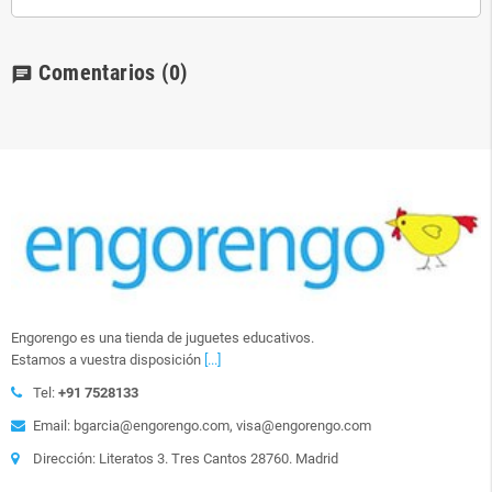
Comentarios
(0)
chat
Engorengo es una tienda de juguetes educativos.
Estamos a vuestra disposición
[...]
Tel:
+91 7528133
Email: bgarcia@engorengo.com, visa@engorengo.com
Dirección: Literatos 3. Tres Cantos 28760. Madrid