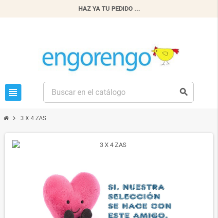
HAZ YA TU PEDIDO ...
view_headline
search
chevron_right
3 X 4 ZAS