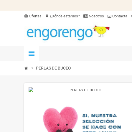
Ofertas
¿Dónde estamos?
Nosotros
Contacta
card_giftcard
location_on
hel
view_headline
chevron_right
PERLAS DE BUCEO