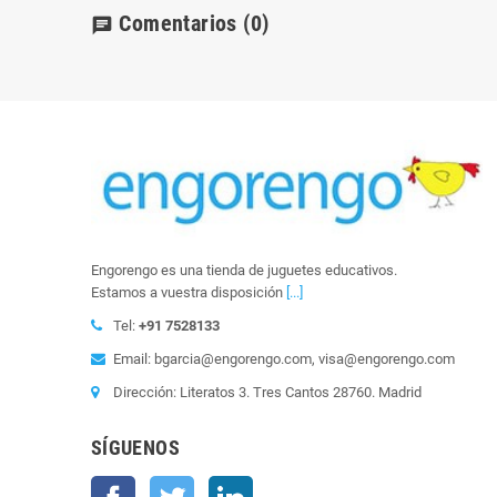
Comentarios
(0)
chat
Engorengo es una tienda de juguetes educativos.
Estamos a vuestra disposición
[...]
Tel:
+91 7528133
Email: bgarcia@engorengo.com, visa@engorengo.com
Dirección: Literatos 3. Tres Cantos 28760. Madrid
SÍGUENOS
Facebook
Twitter
LinkedIn