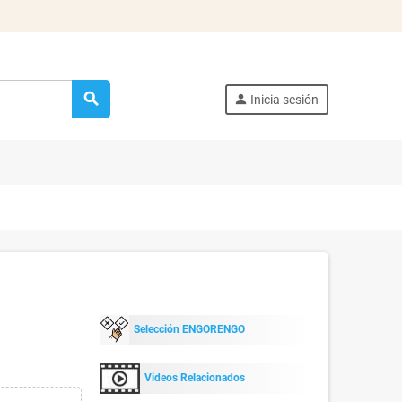
search
person
Inicia sesión
Selección ENGORENGO
Videos Relacionados