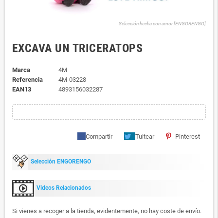
Selección hecha con amor [ENGORENGO]
EXCAVA UN TRICERATOPS
Marca
4M
Referencia
4M-03228
EAN13
4893156032287
Compartir
Tuitear
Pinterest
Selección ENGORENGO
Videos Relacionados
Si vienes a recoger a la tienda, evidentemente, no hay coste de envío.