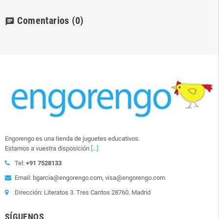
Comentarios
(0)
chat
Engorengo es una tienda de juguetes educativos.
Estamos a vuestra disposición
[...]
Tel:
+91 7528133
Email: bgarcia@engorengo.com, visa@engorengo.com
Dirección: Literatos 3. Tres Cantos 28760. Madrid
SÍGUENOS