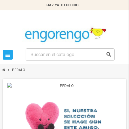
HAZ YA TU PEDIDO ...
view_headline
search
chevron_right
PEDALO