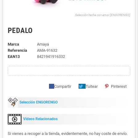
Selección hecha con amor [ENGORENGO]
PEDALO
Marca
Amaya
Referencia
AMA-91632
EAN13
8421941916332
Compartir
Tuitear
Pinterest
Selección ENGORENGO
Videos Relacionados
Si vienes a recoger a la tienda, evidentemente, no hay coste de envío.