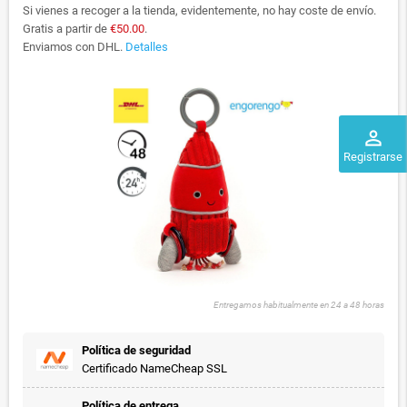
Si vienes a recoger a la tienda, evidentemente, no hay coste de envío.
Gratis a partir de
€50.00
.
Enviamos con DHL.
Detalles
perm_identity
Registrarse
Entregamos habitualmente en 24 a 48 horas
Política de seguridad
Certificado NameCheap SSL
Política de entrega