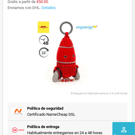
Gratis a partir de
€50.00
.
Enviamos con DHL.
Detalles
Entregamos habitualmente en 24 a 48 horas
Política de seguridad
Certificado NameCheap SSL
Política de entrega
perm_identity
Habitualmente entregamos en 24 a 48 horas