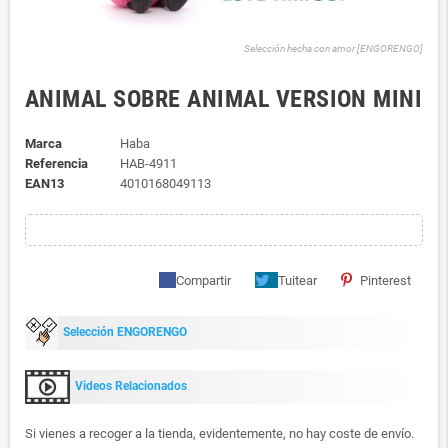
Selección hecha con amor [ENGORENGO]
ANIMAL SOBRE ANIMAL VERSION MINI
Marca
Haba
Referencia
HAB-4911
EAN13
4010168049113
Compartir
Tuitear
Pinterest
Selección ENGORENGO
Videos Relacionados
Si vienes a recoger a la tienda, evidentemente, no hay coste de envío.