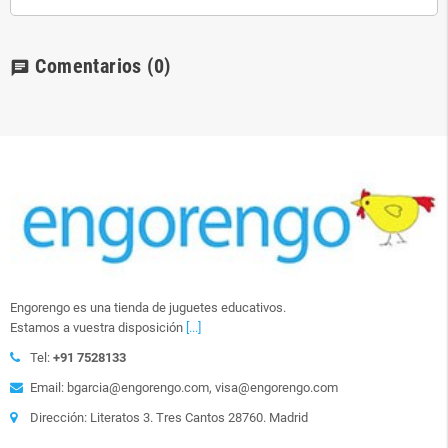
Comentarios
(0)
chat
Engorengo es una tienda de juguetes educativos.
Estamos a vuestra disposición
[...]
Tel:
+91 7528133
Email: bgarcia@engorengo.com, visa@engorengo.com
Dirección: Literatos 3. Tres Cantos 28760. Madrid